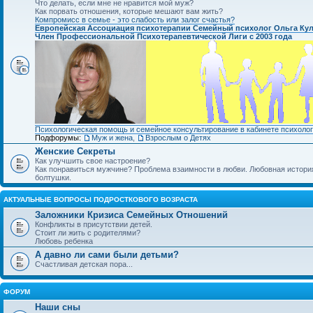
Что делать, если мне не нравится мой муж?
Как порвать отношения, которые мешают вам жить?
Компромисс в семье - это слабость или залог счастья?
Европейская Ассоциация психотерапии Семейный психолог Ольга Ку
Член Профессиональной Психотерапевтической Лиги с 2003 года
Психологическая помощь и семейное консультирование в кабинете психолог
Подфорумы:
Муж и жена
,
Взрослым о Детях
Женские Секреты
Как улучшить свое настроение?
Как понравиться мужчине? Проблема взаимности в любви. Любовная история.
болтушки.
АКТУАЛЬНЫЕ ВОПРОСЫ ПОДРОСТКОВОГО ВОЗРАСТА
Заложники Кризиса Семейных Отношений
Конфликты в присутствии детей.
Стоит ли жить с родителями?
Любовь ребенка
А давно ли сами были детьми?
Счастливая детская пора...
ФОРУМ
Наши сны