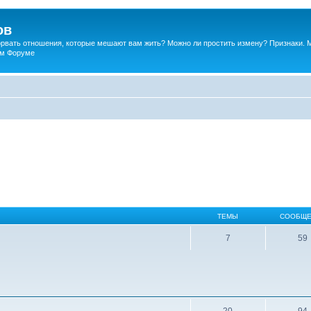
ов
порвать отношения, которые мешают вам жить? Можно ли простить измену? Признаки. 
ком Форуме
ТЕМЫ
СООБЩЕ
7
59