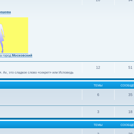
20
94
лешова
а город
Московский
12
51
 Ах, это сладкое слово «секрет» или Исповедь
ТЕМЫ
СООБЩЕ
6
35
3
18
ТЕМЫ
СООБЩЕ