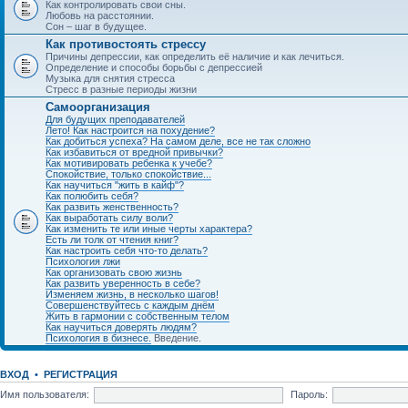
Как контролировать свои сны.
Любовь на расстоянии.
Сон – шаг в будущее.
Как противостоять стрессу
Причины депрессии, как определить её наличие и как лечиться.
Определение и способы борьбы с депрессией
Музыка для снятия стресса
Стресс в разные периоды жизни
Самоорганизация
Для будущих преподавателей
Лето! Как настроится на похудение?
Как добиться успеха? На самом деле, все не так сложно
Как избавиться от вредной привычки?
Как мотивировать ребенка к учебе?
Спокойствие, только спокойствие...
Как научиться "жить в кайф"?
Как полюбить себя?
Как развить женственность?
Как выработать силу воли?
Как изменить те или иные черты характера?
Есть ли толк от чтения книг?
Как настроить себя что-то делать?
Психология лжи
Как организовать свою жизнь
Как развить уверенность в себе?
Изменяем жизнь, в несколько шагов!
Совершенствуйтесь с каждым днём
Жить в гармонии с собственным телом
Как научиться доверять людям?
Психология в бизнесе.
Введение.
ВХОД
•
РЕГИСТРАЦИЯ
Имя пользователя:
Пароль: