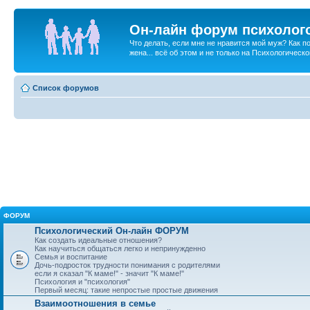
Он-лайн форум психолог
Что делать, если мне не нравится мой муж? Как 
жена... всё об этом и не только на Психологичес
Список форумов
ФОРУМ
Психологический Он-лайн ФОРУМ
Как создать идеальные отношения?
Как научиться общаться легко и непринужденно
Семья и воспитание
Дочь-подросток трудности понимания с родителями
если я сказал "К маме!" - значит "К маме!"
Психология и "психология"
Первый месяц: такие непростые простые движения
Взаимоотношения в семье