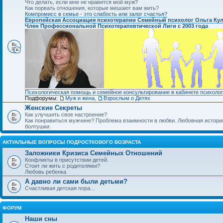
Что делать, если мне не нравится мой муж?
Как порвать отношения, которые мешают вам жить?
Компромисс в семье - это слабость или залог счастья?
Европейская Ассоциация психотерапии Семейный психолог Ольга Ку
Член Профессиональной Психотерапевтической Лиги с 2003 года
Психологическая помощь и семейное консультирование в кабинете психолог
Подфорумы:
Муж и жена
,
Взрослым о Детях
Женские Секреты
Как улучшить свое настроение?
Как понравиться мужчине? Проблема взаимности в любви. Любовная история.
болтушки.
АКТУАЛЬНЫЕ ВОПРОСЫ ПОДРОСТКОВОГО ВОЗРАСТА
Заложники Кризиса Семейных Отношений
Конфликты в присутствии детей.
Стоит ли жить с родителями?
Любовь ребенка
А давно ли сами были детьми?
Счастливая детская пора...
ФОРУМ
Наши сны