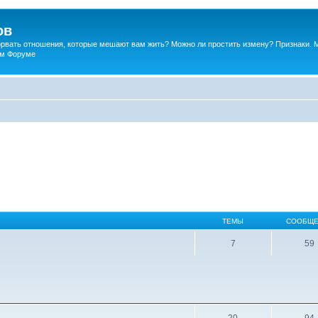
ов
порвать отношения, которые мешают вам жить? Можно ли простить измену? Признаки. 
ком Форуме
ТЕМЫ
СООБЩЕ
7
59