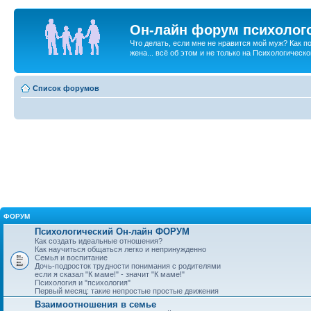
Он-лайн форум психолог
Что делать, если мне не нравится мой муж? Как 
жена... всё об этом и не только на Психологичес
Список форумов
ФОРУМ
Психологический Он-лайн ФОРУМ
Как создать идеальные отношения?
Как научиться общаться легко и непринужденно
Семья и воспитание
Дочь-подросток трудности понимания с родителями
если я сказал "К маме!" - значит "К маме!"
Психология и "психология"
Первый месяц: такие непростые простые движения
Взаимоотношения в семье