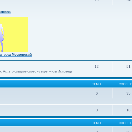
20
94
лешова
а город
Московский
12
51
 Ах, это сладкое слово «секрет» или Исповедь
ТЕМЫ
СООБЩЕ
6
35
3
18
ТЕМЫ
СООБЩЕ