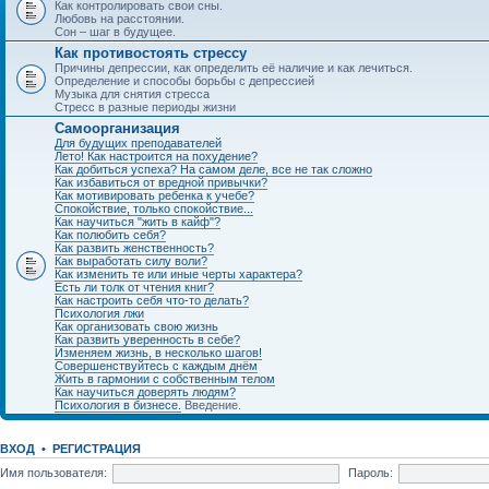
Как контролировать свои сны.
Любовь на расстоянии.
Сон – шаг в будущее.
Как противостоять стрессу
Причины депрессии, как определить её наличие и как лечиться.
Определение и способы борьбы с депрессией
Музыка для снятия стресса
Стресс в разные периоды жизни
Самоорганизация
Для будущих преподавателей
Лето! Как настроится на похудение?
Как добиться успеха? На самом деле, все не так сложно
Как избавиться от вредной привычки?
Как мотивировать ребенка к учебе?
Спокойствие, только спокойствие...
Как научиться "жить в кайф"?
Как полюбить себя?
Как развить женственность?
Как выработать силу воли?
Как изменить те или иные черты характера?
Есть ли толк от чтения книг?
Как настроить себя что-то делать?
Психология лжи
Как организовать свою жизнь
Как развить уверенность в себе?
Изменяем жизнь, в несколько шагов!
Совершенствуйтесь с каждым днём
Жить в гармонии с собственным телом
Как научиться доверять людям?
Психология в бизнесе.
Введение.
ВХОД
•
РЕГИСТРАЦИЯ
Имя пользователя:
Пароль: