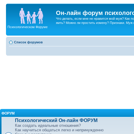
Он-лайн форум психолог
Что делать, если мне не нравится мой муж? Как 
жить? Можно ли простить измену? Признаки. Муж и 
Психологическом Форуме
Список форумов
ФОРУМ
Психологический Он-лайн ФОРУМ
Как создать идеальные отношения?
Как научиться общаться легко и непринужденно