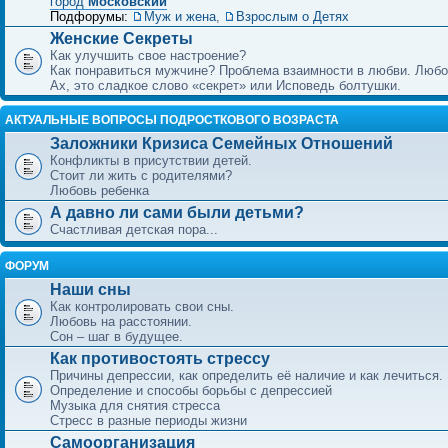
город
Московский
Подфорумы:
Муж и жена
,
Взрослым о Детях
Женские Секреты
Как улучшить свое настроение?
Как понравиться мужчине? Проблема взаимности в любви. Любо
Ах, это сладкое слово «секрет» или Исповедь болтушки.
АКТУАЛЬНЫЕ ВОПРОСЫ ПОДРОСТКОВОГО ВОЗРАСТА
Заложники Кризиса Семейных Отношений
Конфликты в присутствии детей.
Стоит ли жить с родителями?
Любовь ребенка
А давно ли сами были детьми?
Счастливая детская пора...
ФОРУМ
Наши сны
Как контролировать свои сны.
Любовь на расстоянии.
Сон – шаг в будущее.
Как противостоять стрессу
Причины депрессии, как определить её наличие и как лечиться.
Определение и способы борьбы с депрессией
Музыка для снятия стресса
Стресс в разные периоды жизни
Самоорганизация