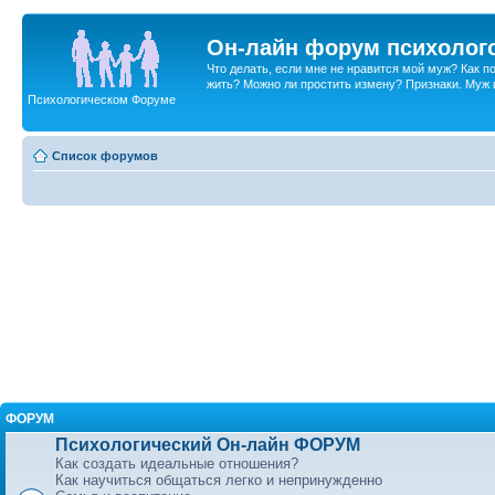
Он-лайн форум психолог
Что делать, если мне не нравится мой муж? Как 
жить? Можно ли простить измену? Признаки. Муж и 
Психологическом Форуме
Список форумов
ФОРУМ
Психологический Он-лайн ФОРУМ
Как создать идеальные отношения?
Как научиться общаться легко и непринужденно