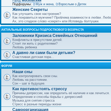
город
Московский
Подфорумы:
Муж и жена
,
Взрослым о Детях
Женские Секреты
Как улучшить свое настроение?
Как понравиться мужчине? Проблема взаимности в любви. Любо
Ах, это сладкое слово «секрет» или Исповедь болтушки.
АКТУАЛЬНЫЕ ВОПРОСЫ ПОДРОСТКОВОГО ВОЗРАСТА
Заложники Кризиса Семейных Отношений
Конфликты в присутствии детей.
Стоит ли жить с родителями?
Любовь ребенка
А давно ли сами были детьми?
Счастливая детская пора...
ФОРУМ
Наши сны
Как контролировать свои сны.
Любовь на расстоянии.
Сон – шаг в будущее.
Как противостоять стрессу
Причины депрессии, как определить её наличие и как лечиться.
Определение и способы борьбы с депрессией
Музыка для снятия стресса
Стресс в разные периоды жизни
Самоорганизация