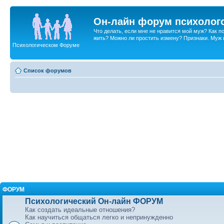
Он-лайн форум психолог
Что делать, если мне не нравится мой муж? Как 
жить? Можно ли простить измену? Признаки. Муж и 
Психологическом Форуме
Список форумов
ФОРУМ
Психологический Он-лайн ФОРУМ
Как создать идеальные отношения?
Как научиться общаться легко и непринужденно