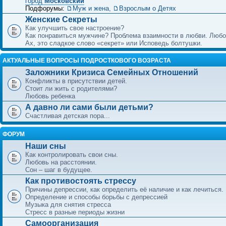
город
Московский
Подфорумы:
Муж и жена
,
Взрослым о Детях
Женские Секреты
Как улучшить свое настроение?
Как понравиться мужчине? Проблема взаимности в любви. Любо
Ах, это сладкое слово «секрет» или Исповедь болтушки.
АКТУАЛЬНЫЕ ВОПРОСЫ ПОДРОСТКОВОГО ВОЗРАСТА
Заложники Кризиса Семейных Отношений
Конфликты в присутствии детей.
Стоит ли жить с родителями?
Любовь ребенка
А давно ли сами были детьми?
Счастливая детская пора...
ФОРУМ
Наши сны
Как контролировать свои сны.
Любовь на расстоянии.
Сон – шаг в будущее.
Как противостоять стрессу
Причины депрессии, как определить её наличие и как лечиться.
Определение и способы борьбы с депрессией
Музыка для снятия стресса
Стресс в разные периоды жизни
Самоорганизация