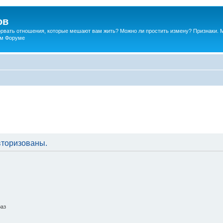
ов
порвать отношения, которые мешают вам жить? Можно ли простить измену? Признаки. 
ком Форуме
вторизованы.
раз