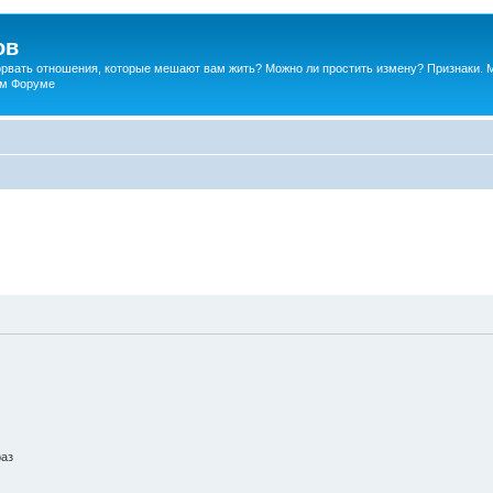
ов
порвать отношения, которые мешают вам жить? Можно ли простить измену? Признаки. 
ком Форуме
раз