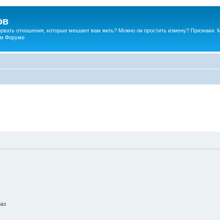
ов
порвать отношения, которые мешают вам жить? Можно ли простить измену? Признаки. 
ком Форуме
раз