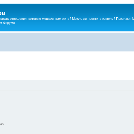
ов
порвать отношения, которые мешают вам жить? Можно ли простить измену? Признаки. 
ком Форуме
раз