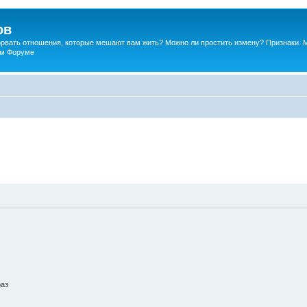
ов
порвать отношения, которые мешают вам жить? Можно ли простить измену? Признаки. 
ком Форуме
раз