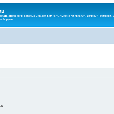
ов
порвать отношения, которые мешают вам жить? Можно ли простить измену? Признаки. 
ком Форуме
раз