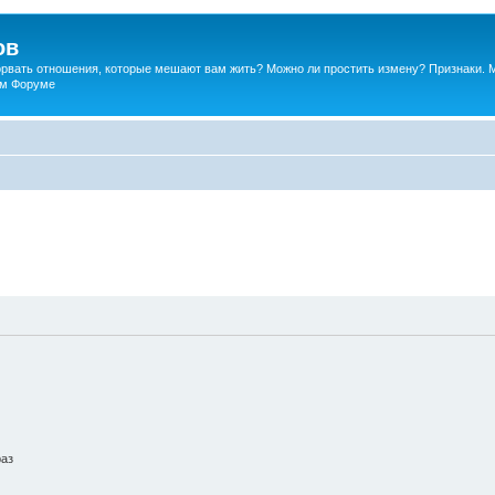
ов
порвать отношения, которые мешают вам жить? Можно ли простить измену? Признаки. 
ком Форуме
раз