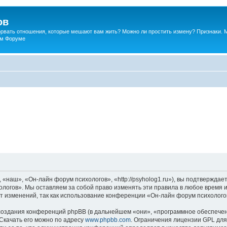
ов
порвать отношения, которые мешают вам жить? Можно ли простить измену? Признаки. 
ком Форуме
наш», «Он-лайн форум психологов», «http://psyholog1.ru»), вы подтверждает
логов». Мы оставляем за собой право изменять эти правила в любое время и
т изменений, так как использование конференции «Он-лайн форум психолого
оздания конференций phpBB (в дальнейшем «они», «программное обеспечен
 Скачать его можно по адресу
www.phpbb.com
. Ограничения лицензии GPL для