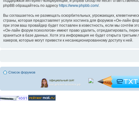
поддержкой интернет-конференций, и phpBB Group не несёт ответственнос
phpBB обращайтесь по адресу
https://www.phpbb.com/
.
Вы соглашаетесь не размещать оскорбительных, угрожающих, клеветническ
страны, которая предоставляет услуги хостинга для форумов «Он-лайн ф
при этом ваш провайдер будет поставлен в известность, если мы сочтём э
«Он-лайн форум психологов» имеют право удалить, отредактировать, перен
храниться в базе данных. Хотя эта информация не будет открыта третьим
хакеров, которые могут привести к несанкционированному доступу к ней.
Список форумов