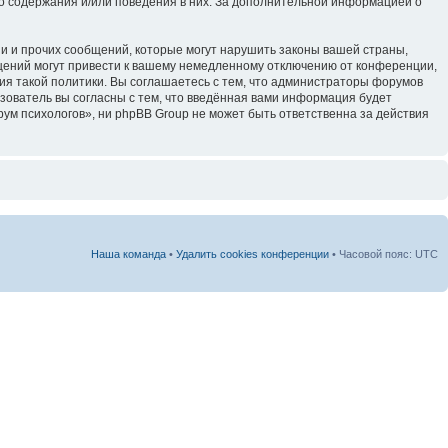
го содержания и/или поведения в них. За дополнительной информацией о
и и прочих сообщений, которые могут нарушить законы вашей страны,
щений могут привести к вашему немедленному отключению от конференции,
ия такой политики. Вы соглашаетесь с тем, что администраторы форумов
зователь вы согласны с тем, что введённая вами информация будет
ум психологов», ни phpBB Group не может быть ответственна за действия
Наша команда
•
Удалить cookies конференции
• Часовой пояс: UTC