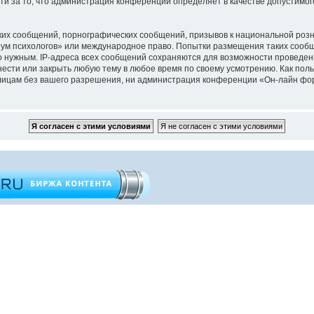
ти за то, что администрация конференций определяет в качестве допустимо
их сообщений, порнографических сообщений, призывов к национальной розн
орум психологов» или международное право. Попытки размещения таких сооб
то нужным. IP-адреса всех сообщений сохраняются для возможности проведен
ести или закрыть любую тему в любое время по своему усмотрению. Как поль
 лицам без вашего разрешения, ни администрация конференции «Он-лайн фор