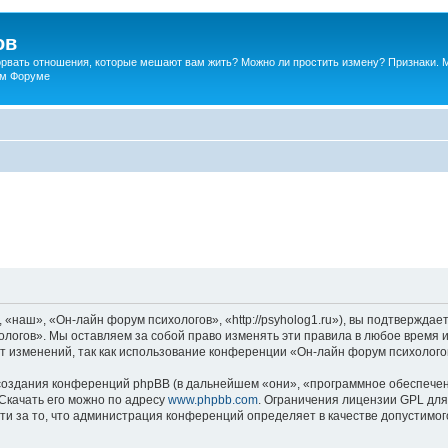
ов
порвать отношения, которые мешают вам жить? Можно ли простить измену? Признаки. 
ком Форуме
наш», «Он-лайн форум психологов», «http://psyholog1.ru»), вы подтверждает
логов». Мы оставляем за собой право изменять эти правила в любое время и
т изменений, так как использование конференции «Он-лайн форум психолого
оздания конференций phpBB (в дальнейшем «они», «программное обеспечен
 Скачать его можно по адресу
www.phpbb.com
. Ограничения лицензии GPL для
ти за то, что администрация конференций определяет в качестве допустимо