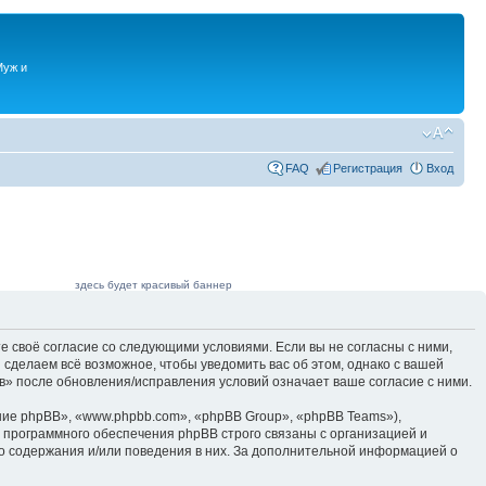
Муж и
FAQ
Регистрация
Вход
здесь будет красивый баннер
е своё согласие со следующими условиями. Если вы не согласны с ними,
 сделаем всё возможное, чтобы уведомить вас об этом, однако с вашей
в» после обновления/исправления условий означает ваше согласие с ними.
ие phpBB», «www.phpbb.com», «phpBB Group», «phpBB Teams»),
 программного обеспечения phpBB строго связаны с организацией и
го содержания и/или поведения в них. За дополнительной информацией о