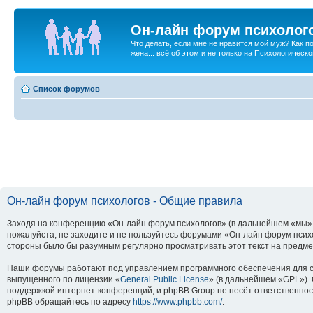
Он-лайн форум психолог
Что делать, если мне не нравится мой муж? Как 
жена... всё об этом и не только на Психологичес
Список форумов
Он-лайн форум психологов - Общие правила
Заходя на конференцию «Он-лайн форум психологов» (в дальнейшем «мы», «
пожалуйста, не заходите и не пользуйтесь форумами «Он-лайн форум психо
стороны было бы разумным регулярно просматривать этот текст на предме
Наши форумы работают под управлением программного обеспечения для с
выпущенного по лицензии «
General Public License
» (в дальнейшем «GPL»).
поддержкой интернет-конференций, и phpBB Group не несёт ответственнос
phpBB обращайтесь по адресу
https://www.phpbb.com/
.