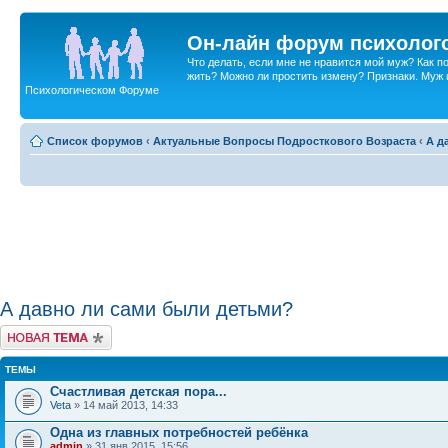
Он-лайн форум психолог
Что делать, если мне не нравится мой муж? Как 
жить? Можно ли простить измену? Признаки. Муж и 
Психологическом Форуме
Список форумов
‹
Актуальные Вопросы Подросткового Возраста
‹
А д
А давно ли сами были детьми?
Новая тема
ТЕМЫ
Счастливая детская пора...
Veta
» 14 май 2013, 14:33
Одна из главных потребностей ребёнка
admin
» 31 янв 2015, 15:56