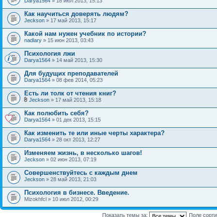
Darya1564
» 18 июл 2013, 15:13
Как научиться доверять людям?
Jeckson
» 17 май 2013, 15:17
Какой нам нужен учебник по истории?
nadlary
» 15 июн 2013, 03:43
Психология лжи
Darya1564
» 14 май 2013, 15:30
Для будущих преподавателей
Darya1564
» 08 фев 2014, 05:23
Есть ли толк от чтения книг?
Jeckson
» 17 май 2013, 15:18
Как полюбить себя?
Darya1564
» 01 дек 2013, 15:15
Как изменить те или иные черты характера?
Darya1564
» 28 окт 2013, 12:27
Изменяем жизнь, в несколько шагов!
Jeckson
» 02 июн 2013, 07:19
Совершенствуйтесь с каждым днем
Jeckson
» 28 май 2013, 21:03
Психология в бизнесе. Введение.
Mizokhfcl » 10 июл 2012, 00:29
Показать темы за:
Поле сорт