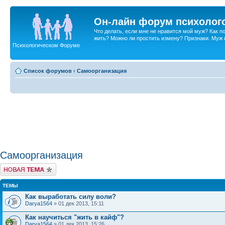
Он-лайн форум психолог
Что делать, если мне не нравится мой муж? Как 
жить? Можно ли простить измену? Признаки. Муж и 
Психологическом Форуме
Список форумов
‹
Самоорганизация
Самоорганизация
Новая тема
ТЕМЫ
Как выработать силу воли?
Darya1564
» 01 дек 2013, 15:11
Как научиться "жить в кайф"?
Darya1564
» 01 дек 2013, 15:26