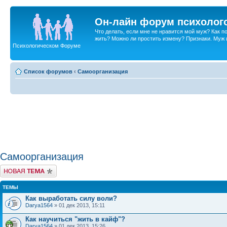
Он-лайн форум психолог
Что делать, если мне не нравится мой муж? Как 
жить? Можно ли простить измену? Признаки. Муж и 
Психологическом Форуме
Список форумов
‹
Самоорганизация
Самоорганизация
Новая тема
ТЕМЫ
Как выработать силу воли?
Darya1564
» 01 дек 2013, 15:11
Как научиться "жить в кайф"?
Darya1564
» 01 дек 2013, 15:26