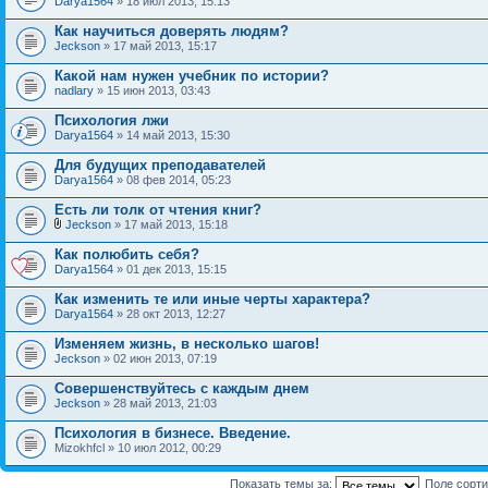
Darya1564
» 18 июл 2013, 15:13
Как научиться доверять людям?
Jeckson
» 17 май 2013, 15:17
Какой нам нужен учебник по истории?
nadlary
» 15 июн 2013, 03:43
Психология лжи
Darya1564
» 14 май 2013, 15:30
Для будущих преподавателей
Darya1564
» 08 фев 2014, 05:23
Есть ли толк от чтения книг?
Jeckson
» 17 май 2013, 15:18
Как полюбить себя?
Darya1564
» 01 дек 2013, 15:15
Как изменить те или иные черты характера?
Darya1564
» 28 окт 2013, 12:27
Изменяем жизнь, в несколько шагов!
Jeckson
» 02 июн 2013, 07:19
Совершенствуйтесь с каждым днем
Jeckson
» 28 май 2013, 21:03
Психология в бизнесе. Введение.
Mizokhfcl » 10 июл 2012, 00:29
Показать темы за:
Поле сорт