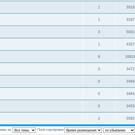
1
3916
1
3187
3
5001
1
4357
8
1082
0
3472
0
3466
0
3464
0
3455
2
5582
темы за:
Поле сортировки