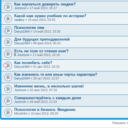
Как научиться доверять людям?
Jeckson
» 17 май 2013, 15:17
Какой нам нужен учебник по истории?
nadlary
» 15 июн 2013, 03:43
Психология лжи
Darya1564
» 14 май 2013, 15:30
Для будущих преподавателей
Darya1564
» 08 фев 2014, 05:23
Есть ли толк от чтения книг?
Jeckson
» 17 май 2013, 15:18
Как полюбить себя?
Darya1564
» 01 дек 2013, 15:15
Как изменить те или иные черты характера?
Darya1564
» 28 окт 2013, 12:27
Изменяем жизнь, в несколько шагов!
Jeckson
» 02 июн 2013, 07:19
Совершенствуйтесь с каждым днем
Jeckson
» 28 май 2013, 21:03
Психология в бизнесе. Введение.
Mizokhfcl » 10 июл 2012, 00:29
Показать 