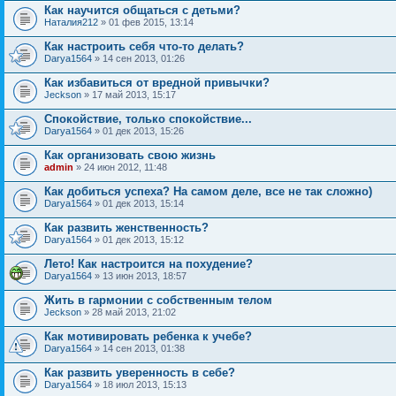
Как научится общаться с детьми?
Наталия212
» 01 фев 2015, 13:14
Как настроить себя что-то делать?
Darya1564
» 14 сен 2013, 01:26
Как избавиться от вредной привычки?
Jeckson
» 17 май 2013, 15:17
Спокойствие, только спокойствие...
Darya1564
» 01 дек 2013, 15:26
Как организовать свою жизнь
admin
» 24 июн 2012, 11:48
Как добиться успеха? На самом деле, все не так сложно)
Darya1564
» 01 дек 2013, 15:14
Как развить женственность?
Darya1564
» 01 дек 2013, 15:12
Лето! Как настроится на похудение?
Darya1564
» 13 июн 2013, 18:57
Жить в гармонии с собственным телом
Jeckson
» 28 май 2013, 21:02
Как мотивировать ребенка к учебе?
Darya1564
» 14 сен 2013, 01:38
Как развить уверенность в себе?
Darya1564
» 18 июл 2013, 15:13