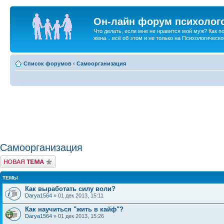
Он-лайн форум психолог
Что делать, если мне не нравится мой муж? Как 
жена... всё об этом и не только на Психологичес
Список форумов
‹
Самоорганизация
Самоорганизация
Новая тема
ТЕМЫ
Как выработать силу воли?
Darya1564
» 01 дек 2013, 15:11
Как научиться "жить в кайф"?
Darya1564
» 01 дек 2013, 15:26