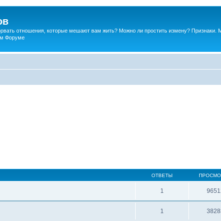
ов
порвать отношения, которые мешают вам жить? Можно ли простить измену? Признаки. 
ком Форуме
ОТВЕТЫ
ПРОСМО
1
9651
1
3828