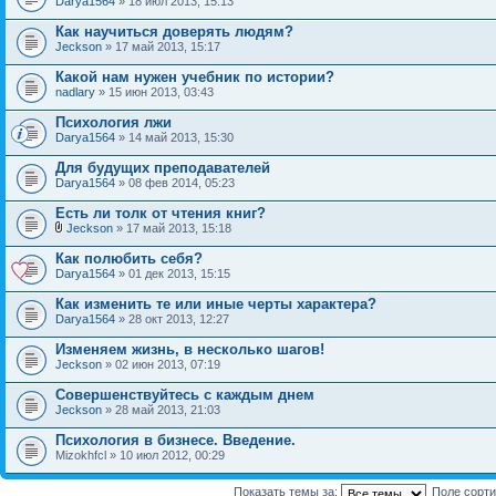
Darya1564
» 18 июл 2013, 15:13
Как научиться доверять людям?
Jeckson
» 17 май 2013, 15:17
Какой нам нужен учебник по истории?
nadlary
» 15 июн 2013, 03:43
Психология лжи
Darya1564
» 14 май 2013, 15:30
Для будущих преподавателей
Darya1564
» 08 фев 2014, 05:23
Есть ли толк от чтения книг?
Jeckson
» 17 май 2013, 15:18
Как полюбить себя?
Darya1564
» 01 дек 2013, 15:15
Как изменить те или иные черты характера?
Darya1564
» 28 окт 2013, 12:27
Изменяем жизнь, в несколько шагов!
Jeckson
» 02 июн 2013, 07:19
Совершенствуйтесь с каждым днем
Jeckson
» 28 май 2013, 21:03
Психология в бизнесе. Введение.
Mizokhfcl » 10 июл 2012, 00:29
Показать темы за:
Поле сорт