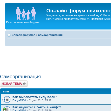
Он-лайн форум психолог
Что делать, если мне не нравится мой муж? Как 
жить? Можно ли простить измену? Признаки. Муж и 
Психологическом Форуме
Список форумов
‹
Самоорганизация
Самоорганизация
Новая тема
ТЕМЫ
Как выработать силу воли?
Darya1564
» 01 дек 2013, 15:11
Как научиться "жить в кайф"?
Darya1564
» 01 дек 2013, 15:26