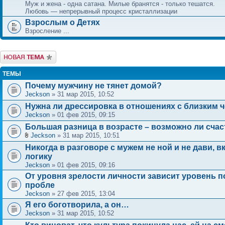
Муж и жена - одна сатана. Милые бранятся - только тешатся.
Любовь — непрерывный процесс кристаллизации
Взрослым о Детях
Взросление ...
Новая тема
ТЕМЫ
Почему мужчину не тянет домой?
Jeckson
» 31 мар 2015, 10:52
Нужна ли дрессировка в отношениях с близким 
Jeckson
» 01 фев 2015, 09:15
Большая разница в возрасте – возможно ли счас
Jeckson
» 31 мар 2015, 10:51
Никогда в разговоре с мужем не ной и не дави, 
логику
Jeckson
» 01 фев 2015, 09:16
От уровня зрелости личности зависит уровень 
пробле
Jeckson
» 27 фев 2015, 13:04
Я его боготворила, а он…
Jeckson
» 31 мар 2015, 10:52