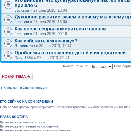
Кто виноват, что культура покинула нас, ей на с
пришло б
Jeckson
» 27 фев 2015, 13:04
Духовное развитие, зачем и почему мы к нему п
Jeckson
» 27 фев 2015, 13:04
Как после ссоры помириться с парнем
Jeckson
» 01 фев 2015, 09:16
Как избежать «молчанку»?
Эллесмера
» 30 апр 2013, 11:14
Проблемы в отношениях детей и их родителей.
Darya1564
» 27 сен 2013, 09:41
Показать темы за:
Поле сорт
Новая тема
Вернуться в Список форумов
КТО СЕЙЧАС НА КОНФЕРЕНЦИИ
Сейчас этот форум просматривают: нет зарегистрированных пользователей и гости: 1
ПРАВА ДОСТУПА
Вы
не можете
начинать темы
Вы
не можете
отвечать на сообщения
Вы
не можете
редактировать свои сообщения