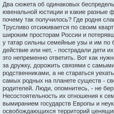
Два сюжета об одинаковых беспредел
ювенальной юстиции и какие разные ф
почему так получилось? Где родня сл
Трусливо отсиживается по своим квар
широким просторам России и потерявш
у татар сильны семейные узы и им по 
действие или нет, - пострадали дети их
это непременно ответить. Вот как нужн
за дружку, дорожить связями с самым
родственниками, а не стараться уехат
самых родных на планете существ - с
родителей. Люди, опомнитесь, - не бе
Несостоятельность их отношения к се
вымиранием государств Европы и неу
освобождающихся территорий ценящи