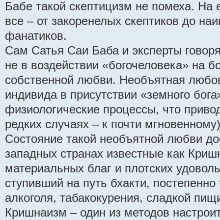
Бабе такой скептицизм не помеха. На 
все – от закоренелых скептиков до на
фанатиков.
Сам Сатья Саи Баба и эксперты говоря
не в воздействии «богочеловека» на бо
собственной любви. Необъятная любов
индивида в присутствии «земного бога»
физиологические процессы, что привод
редких случаях – к почти мгновенному
Состояние такой необъятной любви дос
западных странах известные как Криш
материальных благ и плотских удоволь
ступивший на путь бхакти, постепенно
алкоголя, табакокурения, сладкой пищи
Кришнаизм – один из методов настроит