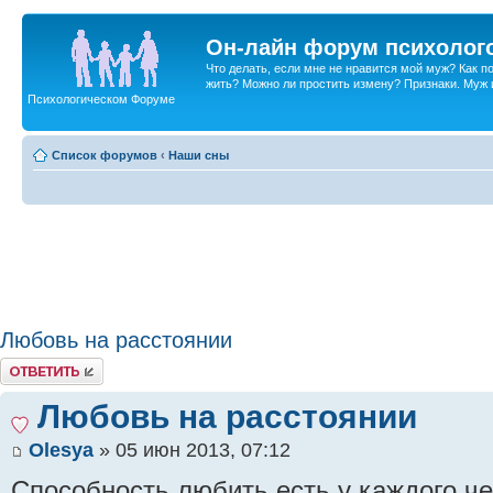
Он-лайн форум психолог
Что делать, если мне не нравится мой муж? Как 
жить? Можно ли простить измену? Признаки. Муж и 
Психологическом Форуме
Список форумов
‹
Наши сны
Любовь на расстоянии
Ответить
Любовь на расстоянии
Olesya
» 05 июн 2013, 07:12
Способность любить есть у каждого че