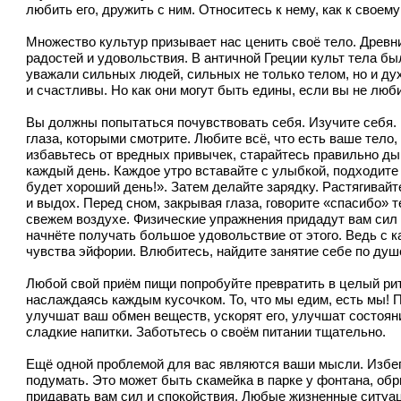
любить его, дружить с ним. Относитесь к нему, как к свое
Множество культур призывает нас ценить своё тело. Древни
радостей и удовольствия. В античной Греции культ тела бы
уважали сильных людей, сильных не только телом, но и дух
и счастливы. Но как они могут быть едины, если вы не люб
Вы должны попытаться почувствовать себя. Изучите себя. 
глаза, которыми смотрите. Любите всё, что есть ваше тело, 
избавьтесь от вредных привычек, старайтесь правильно дыш
каждый день. Каждое утро вставайте с улыбкой, подходите к
будет хороший день!». Затем делайте зарядку. Растягивайт
и выдох. Перед сном, закрывая глаза, говорите «спасибо» 
свежем воздухе. Физические упражнения придадут вам сил и
начнёте получать большое удовольствие от этого. Ведь с
чувства эйфории. Влюбитесь, найдите занятие себе по душе
Любой свой приём пищи попробуйте превратить в целый ри
наслаждаясь каждым кусочком. То, что мы едим, есть мы!
улучшат ваш обмен веществ, ускорят его, улучшат состояни
сладкие напитки. Заботьтесь о своём питании тщательно.
Ещё одной проблемой для вас являются ваши мысли. Избег
подумать. Это может быть скамейка в парке у фонтана, обр
придавать вам сил и спокойствия. Любые жизненные ситуац