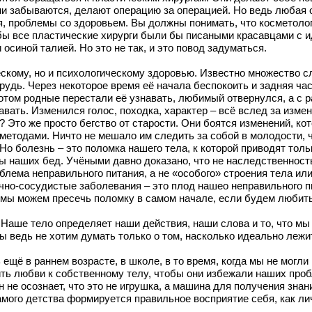
Они забываются, делают операцию за операцией. Но ведь любая 
я, проблемы со здоровьем. Вы должны понимать, что косметоло
бы все пластические хирурги были бы писаными красавцами с 
синой талией. Но это не так, и это повод задуматься.
скому, но и психологическому здоровью. Известно множество с
удь. Через некоторое время её начала беспокоить и задняя част
отом родные перестали её узнавать, любимый отвернулся, а с р
авать. Изменился голос, походка, характер – всё вслед за изме
Это же просто бегство от старости. Они боятся изменений, кот
методами. Ничто не мешало им следить за собой в молодости, 
Но болезнь – это поломка нашего тела, к которой приводят тол
ны наших бед. Учёными давно доказано, что не наследственност
облема неправильного питания, а не «особого» строения тела и
чно-сосудистые заболевания – это плод нашео неправильного п
 мы можем пресечь поломку в самом начале, если будем любить
Наше тело определяет наши действия, наши слова и то, что мы
 ведь не хотим думать только о том, насколько идеально лежит
щё в раннем возрасте, в школе, в то время, когда мы не могли
ить любви к собственному телу, чтобы они избежали наших проб
н не осознает, что это не игрушка, а машина для получения зна
амого детства формируется правильное восприятие себя, как ли