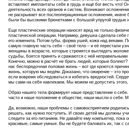
вставляют имплантаты себе в грудь и ещё бог весть что! 
деятельность всех органов и систем. Возникают осложнени
не раскрывает все послеоперационные осложнения, иначе 
были бы высокими брюнетками с большой упругой грудью и о
Еще пластические операции наносят вред не только физиче
пластической операции. Например, девушка сделала себе гр
его изменила. Потом губы, форма ушей, кожа над веками. П
самую главную часть себя – своё тело – и её перестали узн
женщины в возрасте, которые стремятся выглядеть моложе? 
судьбы, боятся принять и сражаются с ней неправильными 
Конечно, можно в расчёт не брать людей, которые болеют? 
нас беспорядочная половая жизнь – вот где кроются причи
жизнь, которую мы ведём. Доказано, что ожирение – это пр
если вовремя обследоваться и избегать вредностей. Серде
мы сами на себя навлекаем. Мы можем не допустить этого,
Образ нашего тела формирует наше представление о себе. 
часто и наше положение в обществе, наши мысли о себе. Мы
Да, возможно, наши проблемы с самовосприятием родились е
решать, как нужно поступить. И своих детей мы должны уч
следите за его питанием. Не давайте ему компьютер, пока о
красивые, самые умные. Вы не будете баловать их, так с с