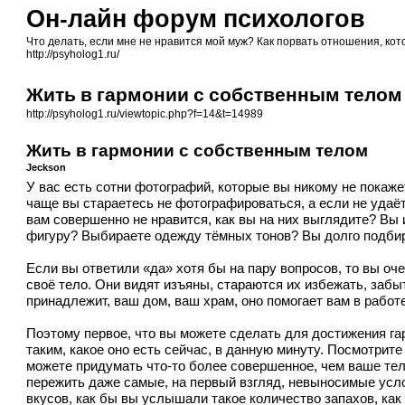
Он-лайн форум психологов
Что делать, если мне не нравится мой муж? Как порвать отношения, кот
http://psyholog1.ru/
Жить в гармонии с собственным телом
http://psyholog1.ru/viewtopic.php?f=14&t=14989
Жить в гармонии с собственным телом
Jeckson
У вас есть сотни фотографий, которые вы никому не покажет
чаще вы стараетесь не фотографироваться, а если не удаёт
вам совершенно не нравится, как вы на них выглядите? Вы
фигуру? Выбираете одежду тёмных тонов? Вы долго подбир
Если вы ответили «да» хотя бы на пару вопросов, то вы оч
своё тело. Они видят изъяны, стараются их избежать, забы
принадлежит, ваш дом, ваш храм, оно помогает вам в работ
Поэтому первое, что вы можете сделать для достижения га
таким, какое оно есть сейчас, в данную минуту. Посмотрите
можете придумать что-то более совершенное, чем ваше тел
пережить даже самые, на первый взгляд, невыносимые усло
вкусов, как бы вы услышали такое количество запахов, ка