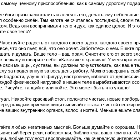
му самому ценному приспособлению, как к самому дорогому подар
е йоги призывали холить и лелеять его, делать ему небольшие 
л особенно силён. Там нагота не считалась постыдной, своим т
ом. Ведь они воспринимали тело и дух, как единое целое. И это
ите своё тело?
Чувствуйте радость от каждого своего вдоха, каждого своего п
всё, что оно пьёт, всё, что оно хочет. Заботьтесь о нём. Ешьте
ать и думать. Ваше тело – ваш храм. Очистите его от всего зл
 зеркалу и говорите себе: «Какая же я красивая! У меня красив
е свои мышцы, суставы, вы должны почувствовать, как ваше те
телу за проделанную за весь день работу. Можно завершить св
 бодрости, улучшат фигуру, настроение, избавят от депрессии.
 каждой физической нагрузкой в нашем теле вырабатываются ос
. Рисуйте, танцуйте или пойте. Это может быть что угодно!
туал. Накройте красивый стол, положите чистые, новые прибор
 Перед каждым приёмом пищи выпивайте стакан чистой негазиро
е ваших внутренних органов, волос и ногтей. Меньше ешьте сла
айте любых негативных мыслей. Больше думайте о хорошем. На
ывистый берег реки, набережная, библиотека, ваша комната. И 
ии, любые трудности воспринимайте, как очередную интересную