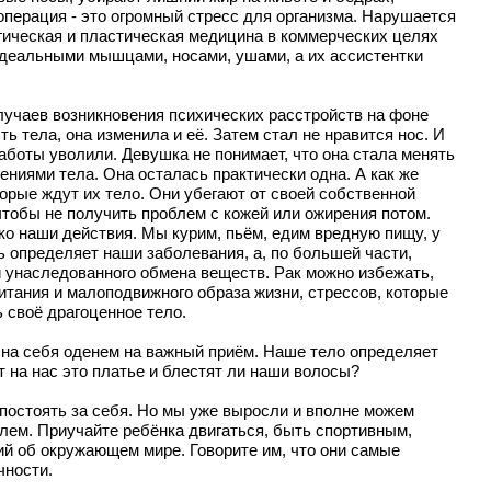
операция - это огромный стресс для организма. Нарушается
гическая и пластическая медицина в коммерческих целях
идеальными мышцами, носами, ушами, а их ассистентки
лучаев возникновения психических расстройств на фоне
ь тела, она изменила и её. Затем стал не нравится нос. И
аботы уволили. Девушка не понимает, что она стала менять
нениями тела. Она осталась практически одна. А как же
орые ждут их тело. Они убегают от своей собственной
чтобы не получить проблем с кожей или ожирения потом.
ько наши действия. Мы курим, пьём, едим вредную пищу, у
ь определяет наши заболевания, а, по большей части,
ли унаследованного обмена веществ. Рак можно избежать,
итания и малоподвижного образа жизни, стрессов, которые
 своё драгоценное тело.
 на себя оденем на важный приём. Наше тело определяет
 на нас это платье и блестят ли наши волосы?
 постоять за себя. Но мы уже выросли и вполне можем
лем. Приучайте ребёнка двигаться, быть спортивным,
ний об окружающем мире. Говорите им, что они самые
чности.