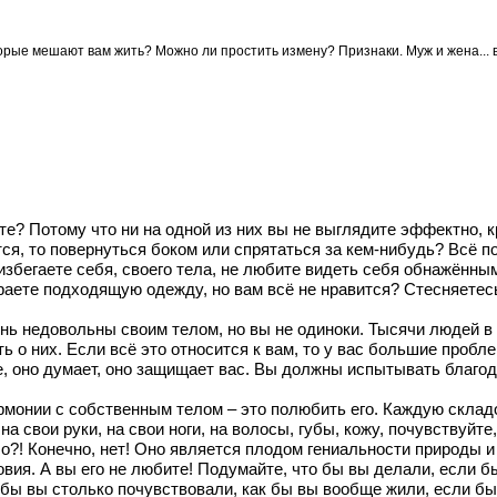
орые мешают вам жить? Можно ли простить измену? Признаки. Муж и жена... 
е? Потому что ни на одной из них вы не выглядите эффектно, кр
ся, то повернуться боком или спрятаться за кем-нибудь? Всё по
 избегаете себя, своего тела, не любите видеть себя обнажён
аете подходящую одежду, но вам всё не нравится? Стесняетесь
ень недовольны своим телом, но вы не одиноки. Тысячи людей в 
ть о них. Если всё это относится к вам, то у вас большие проб
е, оно думает, оно защищает вас. Вы должны испытывать благод
рмонии с собственным телом – это полюбить его. Каждую склад
 на свои руки, на свои ноги, на волосы, губы, кожу, почувствуй
о?! Конечно, нет! Оно является плодом гениальности природы и
вия. А вы его не любите! Подумайте, что бы вы делали, если б
к бы вы столько почувствовали, как бы вы вообще жили, если б