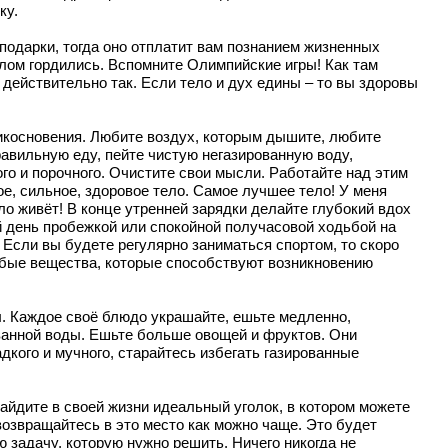
ку.
подарки, тогда оно отплатит вам познанием жизненных
елом гордились. Вспомните Олимпийские игры! Как там
 действительно так. Если тело и дух едины – то вы здоровы
рикосновения. Любите воздух, которым дышите, любите
 правильную еду, пейте чистую негазированную воду,
ого и порочного. Очистите свои мысли. Работайте над этим
ое, сильное, здоровое тело. Самое лучшее тело! У меня
ло живёт! В конце утренней зарядки делайте глубокий вдох
ой день пробежкой или спокойной получасовой ходьбой на
 Если вы будете регулярно заниматься спортом, то скоро
обые вещества, которые способствуют возникновению
ы. Каждое своё блюдо украшайте, ешьте медленно,
ванной воды. Ешьте больше овощей и фруктов. Они
дкого и мучного, старайтесь избегать газированные
йдите в своей жизни идеальный уголок, в котором можете
возвращайтесь в это место как можно чаще. Это будет
 задачу, которую нужно решить. Ничего никогда не