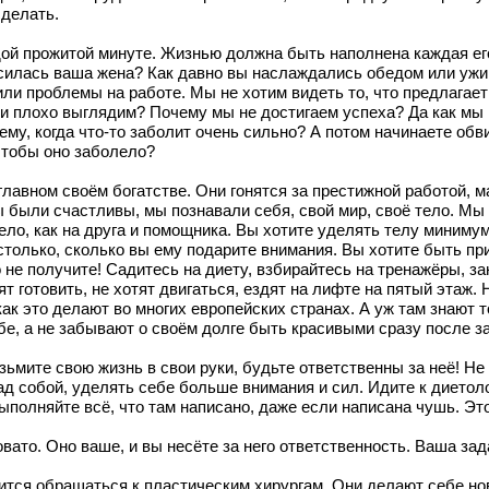
сделать.
ой прожитой минуте. Жизнью должна быть наполнена каждая его
асилась ваша жена? Как давно вы наслаждались обедом или ужин
ли проблемы на работе. Мы не хотим видеть то, что предлагае
и плохо выглядим? Почему мы не достигаем успеха? Да как мы 
ему, когда что-то заболит очень сильно? А потом начинаете обв
 чтобы оно заболело?
лавном своём богатстве. Они гонятся за престижной работой, 
ы были счастливы, мы познавали себя, свой мир, своё тело. Мы
ло, как на друга и помощника. Вы хотите уделять телу минимум 
м столько, сколько вы ему подарите внимания. Вы хотите быть 
о не получите! Садитесь на диету, взбирайтесь на тренажёры, за
т готовить, не хотят двигаться, ездят на лифте на пятый этаж.
ак это делают во многих европейских странах. А уж там знают
бе, а не забывают о своём долге быть красивыми сразу после з
ьмите свою жизнь в свои руки, будьте ответственны за неё! Не
д собой, уделять себе больше внимания и сил. Идите к диетолог
ыполняйте всё, что там написано, даже если написана чушь. Эт
вато. Оно ваше, и вы несёте за него ответственность. Ваша зад
дится обращаться к пластическим хирургам. Они делают себе но