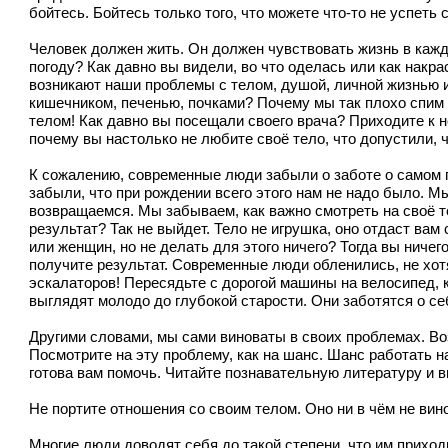
бойтесь. Бойтесь только того, что можете что-то не успеть 
Человек должен жить. Он должен чувствовать жизнь в кажд
погоду? Как давно вы видели, во что оделась или как накр
возникают наши проблемы с телом, душой, личной жизнью и
кишечником, печенью, почками? Почему мы так плохо спим 
телом! Как давно вы посещали своего врача? Приходите к н
почему вы настолько не любите своё тело, что допустили,
К сожалению, современные люди забыли о заботе о самом г
забыли, что при рождении всего этого нам не надо было. М
возвращаемся. Мы забываем, как важно смотреть на своё те
результат? Так не выйдет. Тело не игрушка, оно отдаст ва
или женщин, но не делать для этого ничего? Тогда вы ничег
получите результат. Современные люди обленились, не хотя
эскалаторов! Пересядьте с дорогой машины на велосипед, к
выглядят молодо до глубокой старости. Они заботятся о се
Другими словами, мы сами виноваты в своих проблемах. Воз
Посмотрите на эту проблему, как на шанс. Шанс работать на
готова вам помочь. Читайте познавательную литературу и в
Не портите отношения со своим телом. Оно ни в чём не вино
Многие люди доводят себя до такой степени, что им прихо