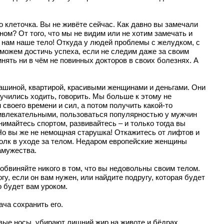
 клеточка. Вы не живёте сейчас. Как давно вы замечали
ом? От того, что мы не видим или не хотим замечать и
т нам наше тело! Откуда у людей проблемы с желудком, с
можем достичь успеха, если не следим даже за своим
инять ни в чём не повинных докторов в своих болезнях. А
машиной, квартирой, красивыми женщинами и деньгами. Они
 учились ходить, говорить. Мы больше к этому не
своего времени и сил, а потом получить какой-то
привлекательными, пользоваться популярностью у мужчин
нимайтесь спортом, развивайтесь – и только тогда вы
 Но вы же не немощная старушка! Откажитесь от лифтов и
 толк в уходе за телом. Недаром европейские женщины
амужества.
 обвиняйте никого в том, что вы недовольны своим телом.
у, если он вам нужен, или найдите подругу, которая будет
о будет вам уроком.
ача сохранить его.
вые носы, убирают лишний жир на животе и бёдрах,