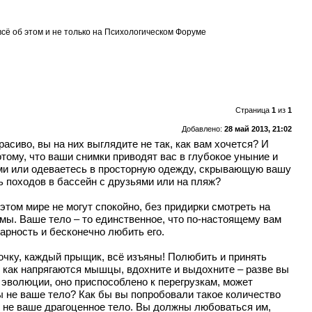
всё об этом и не только на Психологическом Форуме
Страница
1
из
1
Добавлено:
28 май 2013, 21:02
асиво, вы на них выглядите не так, как вам хочется? И
тому, что ваши снимки приводят вас в глубокое уныние и
ными или одеваетесь в просторную одежду, скрывающую вашу
 походов в бассейн с друзьями или на пляж?
этом мире не могут спокойно, без придирки смотреть на
лемы. Ваше тело – то единственное, что по-настоящему вам
арность и бесконечно любить его.
очку, каждый прыщик, всё изъяны! Полюбить и принять
те, как напрягаются мышцы, вдохните и выдохните – разве вы
 эволюции, оно приспособлено к перегрузкам, может
ы не ваше тело? Как бы вы попробовали такое количество
ы не ваше драгоценное тело. Вы должны любоваться им,