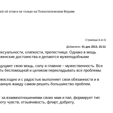
всё об этом и не только на Психологическом Форуме
Страница
1
из
1
Добавлено:
01 дек 2013, 15:12
ексуальности, хлипкости, прелестнице. Однако в мощь
т женские достоинства и делаются мужеподобными
ощущают свою мощь, силу и главное – мужественность. Все
деть беспомощной и целиком перекладывать все проблемы
евосходно и с радостью выполняет свои обязанности и в
сознанную жажду самом решить большинство проблем.
т за взаимоотношениями своих мам и пап, формирует тип
ту чувств, отзывчивость, флирт, доброту,