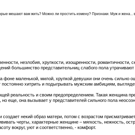
орые мешают вам жить? Можно ли простить измену? Признаки. Муж и жена... 
енности, незлобия, хрупкости, изощренности, романтичности, с
дений большинство представительниц слабого пола утрачиваю
 на фоне маленькой, милой, хрупкой девушки они очень сильно 
ит постоянно хитрить и подыгрывать мужским амбициям, выгля
ающей реальность и своим предопределением. Такая женщина пр
ица, но еще, она вызывает у представителей сильного пола нео
и создает некий образ матери, потом с возрастом присматривае
ивать черты, характерные женщине – мягкость, нежность, остро
соту вокруг, уют и соответственно, - комфорт.