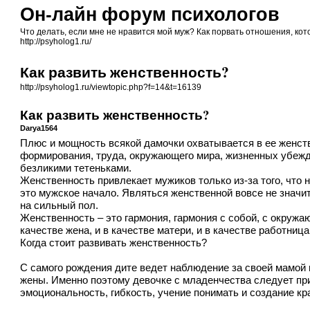
Он-лайн форум психологов
Что делать, если мне не нравится мой муж? Как порвать отношения, кот
http://psyholog1.ru/
Как развить женственность?
http://psyholog1.ru/viewtopic.php?f=14&t=16139
Как развить женственность?
Darya1564
Плюс и мощность всякой дамочки охватывается в ее женств
формирования, труда, окружающего мира, жизненных убеж
безликими тетеньками.
Женственность привлекает мужиков только из-за того, что
это мужское начало. Являться женственной вовсе не знач
на сильный пол.
Женственность – это гармония, гармония с собой, с окруж
качестве жена, и в качестве матери, и в качестве работн
Когда стоит развивать женственность?
С самого рождения дите ведет наблюдение за своей мамой 
жены. Именно поэтому девочке с младенчества следует прив
эмоциональность, гибкость, учение понимать и создание кра