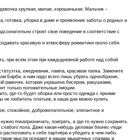
 девочка хрупкая, милая, хорошенькая. Мальчик –
 готовка, уборка в доме и проявление заботы о родных и
дсознательно строят свое поведение в соответствие с
создавать красивую и атмосферу романтики около себя.
ь, при всем этом при каждодневной работе над собой
татуэтка, ежедневник, лампа, красивая папка. Замените
ом Барби, а нам надо всего лишь убрать однообразие,
ой рамочке, которая украшена бисером, ракушками,
авят только положительные эмоции.
ито, где-то будет оборка или просто одежда с яркими
вы не любитель платьев, в наши дни можно купить
ое, спокойное, доброжелательное, элегантное и
ужно покапризничать, поиграть, а где-то нужно сохранять
 слабого пола. Даже какая-нибудь деловая бизнес-леди
о расположить к себе партнёра и убедить в чем-либо.
ь, такие мысли оседают в наших мышечных спазмах и