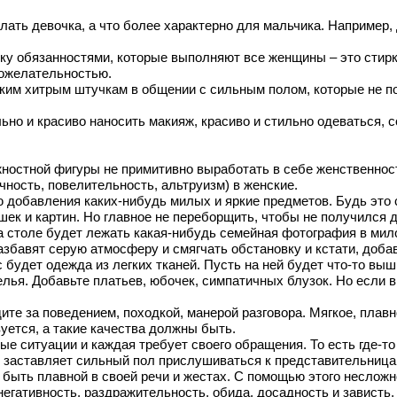
елать девочка, а что более характерно для мальчика. Например,
у обязанностями, которые выполняют все женщины – это стирка,
брожелательностью.
ким хитрым штучкам в общении с сильным полом, которые не по
ьно и красиво наносить макияж, красиво и стильно одеваться, 
ностной фигуры не примитивно выработать в себе женственност
ость, повелительность, альтруизм) в женские.
 добавления каких-нибудь милых и яркие предметов. Будь это с
ек и картин. Но главное не переборщить, чтобы не получился д
а столе будет лежать какая-нибудь семейная фотография в мил
разбавят серую атмосферу и смягчать обстановку и кстати, доб
 будет одежда из легких тканей. Пусть на ней будет что-то выш
елья. Добавьте платьев, юбочек, симпатичных блузок. Но если 
те за поведением, походкой, манерой разговора. Мягкое, плавн
уется, а такие качества должны быть.
 ситуации и каждая требует своего обращения. То есть где-то н
то заставляет сильный пол прислушиваться к представительница
быть плавной в своей речи и жестах. С помощью этого несложн
негативность, раздражительность, обида, досадность и завист