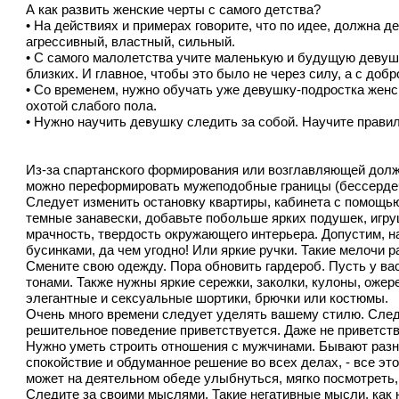
А как развить женские черты с самого детства?
• На действиях и примерах говорите, что по идее, должна д
агрессивный, властный, сильный.
• С самого малолетства учите маленькую и будущую девушк
близких. И главное, чтобы это было не через силу, а с до
• Со временем, нужно обучать уже девушку-подростка женс
охотой слабого пола.
• Нужно научить девушку следить за собой. Научите правил
Из-за спартанского формирования или возглавляющей долж
можно переформировать мужеподобные границы (бессердечн
Следует изменить остановку квартиры, кабинета с помощью
темные занавески, добавьте побольше ярких подушек, игруш
мрачность, твердость окружающего интерьера. Допустим, н
бусинками, да чем угодно! Или яркие ручки. Такие мелочи 
Смените свою одежду. Пора обновить гардероб. Пусть у вас
тонами. Также нужны яркие сережки, заколки, кулоны, ожер
элегантные и сексуальные шортики, брючки или костюмы.
Очень много времени следует уделять вашему стилю. Следи
решительное поведение приветствуется. Даже не приветств
Нужно уметь строить отношения с мужчинами. Бывают разные
спокойствие и обдуманное решение во всех делах, - все э
может на деятельном обеде улыбнуться, мягко посмотреть, 
Следите за своими мыслями. Такие негативные мысли, как 