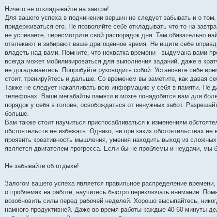
Ничего не откладывайте на завтра!
Для вашего успеха в подчинении вершин не следует забывать и о том,
придерживаться его. Не позволяйте себе откладывать что-то на завтра
не успеваете, пересмотрите свой распорядок дня. Там обязательно на
отвлекают и забирают ваше драгоценное время. Не ищите себе оправд
владеть над вами. Помните, что нехватка времени - выдумана вами пр
всегда может мобилизироваться для выполнения заданий, даже в крат
не догадываетесь. Попробуйте руководить собой. Установите себе вре
стоит, тренируйтесь и дальше. Со временем вы заметите, как давая с
Также не следует накапливать всю информацию у себя в памяти. Не д
телефонах. Ваши мегабайты памяти в мозге понадобятся вам для боле
порядок у себя в голове, освобождаться от ненужных забот. Разрешайт
больше.
Вам также стоит научиться приспосабливаться к изменениям обстояте
обстоятельств не избежать. Однако, ни при каких обстоятельствах не 
проявить креативность мышления, умения находить выход из сложных с
является двигателем прогресса. Если бы не проблемы и неудачи, мы 
Не забывайте об отдыхе!
Залогом вашего успеха является правильное распределение времени, 
о проблемах на работе, научитесь быстро переключать внимание. Помн
возобновить силы перед рабочей неделей. Хорошо высыпайтесь, никогд
намного продуктивней. Даже во время работы каждые 40-60 минуты де