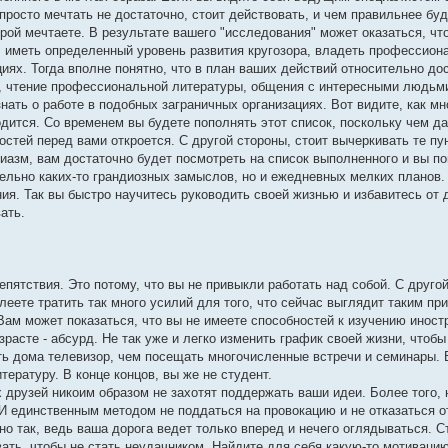
 просто мечтать не достаточно, стоит действовать, и чем правильнее бу
рой мечтаете. В результате вашего "исследования" может оказаться, чт
и, иметь определенный уровень развития кругозора, владеть профессио
иях. Тогда вполне понятно, что в план ваших действий относительно до
а, чтение профессиональной литературы, общения с интересными людьм
ать о работе в подобных заграничных организациях. Вот видите, как мн
одится. Со временем вы будете пополнять этот список, поскольку чем д
стей перед вами откроется. С другой стороны, стоит вычеркивать те пу
зиазм, вам достаточно будет посмотреть на список выполненного и вы по
ительно каких-то грандиозных замыслов, но и ежедневных мелких планов.
ия. Так вы быстро научитесь руководить своей жизнью и избавитесь от 
ать.
пятствия. Это потому, что вы не привыкли работать над собой. С друго
леете тратить так много усилий для того, что сейчас выглядит таким пр
 Вам может показаться, что вы не имеете способностей к изучению иност
зрасте - абсурд. Не так уже и легко изменить график своей жизни, чтоб
ть дома телевизор, чем посещать многочисленные встречи и семинары.
ературу. В конце концов, вы же не студент.
 друзей никоим образом не захотят поддержать ваши идеи. Более того, 
 И единственным методом не поддаться на провокацию и не отказаться о
но так, ведь ваша дорога ведет только вперед и нечего оглядываться. С
ать, чтобы не стать неудачником. Найдите для себя какую-то мотивацию