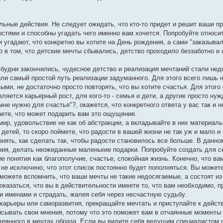
льные действия. Не следует ожидать, что кто-то придет и решит ваши п
тями и способны угадать чего именно вам хочется. Попробуйте относит
 угадают, что конкретно вы хотите на День рождения, а сами "заказывал
о в том, что детские мечты сбывались, детство проходило беззаботно и 
е будни закончились, чудесное детство и реализация мечтаний стали нед
ыли самый простой путь реализации задуманного. Для этого всего лишь 
ми, не достаточно просто повторять, что вы хотите счастья. Для этого 
вляется карьерный рост, для кого-то - семья и дети, а другие просто н
не нужно для счастья"?, окажется, что конкретного ответа у вас так и н
аете, что может подарить вам это ощущение.
 мир, удовольствие не как об абстракции, а вкладывайте в них материал
етей, то скоро поймете, что радости в вашей жизни не так уж и мало и 
нять, как сделать так, чтобы радости становилось все больше. В данно
ия, делать неожиданные маленькие подарки. Попробуйте создать для се
 понятия как благополучие, счастье, спокойная жизнь. Конечно, что ва
 не исключено, что этот список постоянно будет пополняться. Вы можете
сможете вспомнить, что ваши мечты не такие недосягаемые, а состоят и
казаться, что вы в действительности имеете то, что вам необходимо, п
и именами и страдать, жалея себя через несчастную судьбу.
арьеры или саморазвития, прекращайте мечтать и приступайте к дейст
исывать свои мнения, потому что это поможет вам в отчаянные моменты 
еянного в мечтах образа. Если вы видите себя ведущим специалистом 