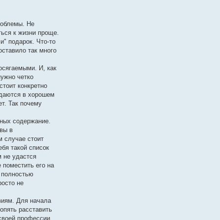
роблемы. Не
ься к жизни проще.
и" подарок. Что-то
оставило так много
осягаемыми. И, как
нужно четко
стоит конкретно
уждаются в хорошем
ет. Так почему
ьных содержание.
вы в
м случае стоит
бя такой список
м не удастся
 поместить его на
з полностью
росто не
виям. Для начала
опять расставить
своей профессии,