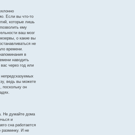
уклонно
мо. Если вы что-то
ятий, которые лишь
 позволить ему
тельности ваш мозг
езервы, о какие вы
останавливаться не
ало времени.
напоминания в
ремени наводить
 вас через год или
, непредсказуемых
ьзу, ведь вы можете
, поскольку он
адях.
а. Не думайте дома
ечься и
его сна работается
 разминку. И не