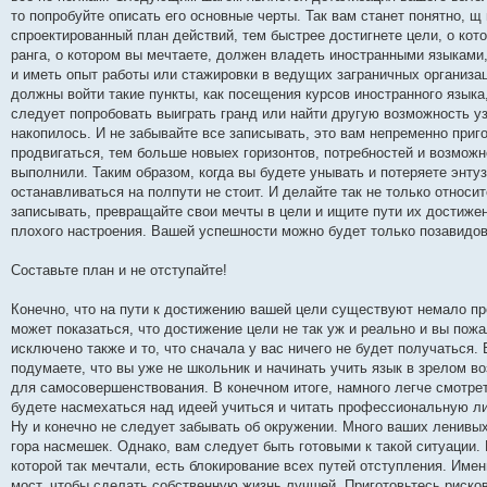
то попробуйте описать его основные черты. Так вам станет понятно, щ
спроектированный план действий, тем быстрее достигнете цели, о кото
ранга, о котором вы мечтаете, должен владеть иностранными языкам
и иметь опыт работы или стажировки в ведущих заграничных организац
должны войти такие пункты, как посещения курсов иностранного язык
следует попробовать выиграть гранд или найти другую возможность узн
накопилось. И не забывайте все записывать, это вам непременно приг
продвигаться, тем больше новыех горизонтов, потребностей и возможно
выполнили. Таким образом, когда вы будете унывать и потеряете энту
останавливаться на полпути не стоит. И делайте так не только относ
записывать, превращайте свои мечты в цели и ищите пути их достижен
плохого настроения. Вашей успешности можно будет только позавидов
Составьте план и не отступайте!
Конечно, что на пути к достижению вашей цели существуют немало пре
может показаться, что достижение цели не так уж и реально и вы пожа
исключено также и то, что сначала у вас ничего не будет получаться.
подумаете, что вы уже не школьник и начинать учить язык в зрелом во
для самосовершенствования. В конечном итоге, намного легче смотре
будете насмехаться над идеей учиться и читать профессиональную лит
Ну и конечно не следует забывать об окружении. Много ваших ленивых
гора насмешек. Однако, вам следует быть готовыми к такой ситуации.
которой так мечтали, есть блокирование всех путей отступления. Имен
мост, чтобы сделать собственную жизнь лучшей. Приготовьтесь рисков