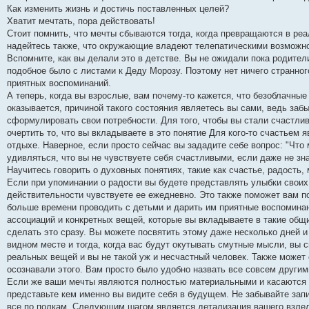
Как изменить жизнь и достичь поставленных целей?
Хватит мечтать, пора действовать!
Стоит помнить, что мечты сбываются тогда, когда превращаются в реа
надейтесь также, что окружающие владеют телепатическими возможнос
Вспомните, как вы делали это в детстве. Вы не ожидали пока родители
подобное было с листами к Деду Морозу. Поэтому нет ничего странног
приятных воспоминаний.
А теперь, когда вы взрослые, вам почему-то кажется, что безоблачны
оказывается, причиной такого состояния являетесь вы сами, ведь заб
сформулировать свои потребности. Для того, чтобы вы стали счастливы
очертить то, что вы вкладываете в это понятие Для кого-то счастьем я
отдыхе. Наверное, если просто сейчас вы зададите себе вопрос: "Что м
удивляться, что вы не чувствуете себя счастливыми, если даже не зн
Научитесь говорить о духовных понятиях, такие как счастье, радость,
Если при упоминании о радости вы будете представлять улыбки своих д
действительности чувствуете ее ежедневно. Это также поможет вам по
больше времени проводить с детьми и дарить им приятные воспоминан
ассоциаций и конкретных вещей, которые вы вкладываете в такие общие
сделать это сразу. Вы можете посвятить этому даже несколько дней и
видном месте и тогда, когда вас будут окутывать смутные мысли, вы 
реальных вещей и вы не такой уж и несчастный человек. Также может о
осознавали этого. Вам просто было удобно назвать все совсем другим
Если же ваши мечты являются полностью материальными и касаются к
представьте кем именно вы видите себя в будущем. Не забывайте зап
все по полкам. Следующим шагом является детализация вашего взлел