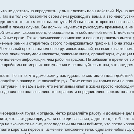
 что не достаточно определить цель и сложить план действий. Нужно не
. Так вы только позволите своей лени руководить вами, а это недопусти
йдется что-то, что можно вычеркнуть. Избавьтесь от второстепенных зан
аний в любом случае. Вы должны научиться руководить временем, а не
облема или, скорее всего, оправдание для собственной лени. В действи
чайшие сроки. Также физические возможности вашего организма имеют р
менные рамки и старайтесь строго придерживаться графика. Но на этом 
ебе меньший срок на выполнение рутинных заданий, вы выигрываете нем
аром люди придумали блокноты, записные книги, органайзеры, функции 
е полезной информации, чем рабочий график. Не забывайте время от в
е проблемы по мере их поступления и не волнуйтесь о том, что ожидает
льств. Понятно, что даже если у вас идеально составлен план действий
впадайте в панику и не опускайте рук. Такие ситуации только вам на пол
итуаций. Не забывайте, что негативный опыт в жизни просто необходим
бы до сих пор пользовались телеграфом и передвигались верхом на лош
чередования труда и отдыха. Четко разделяйте работу и домашние дел
ите, что выходные придумали не ради названия, а для того, чтобы отвл
а не экономьте на сне, впоследствии вы сами поймете, что после хорош
лайте короткий перерыв, измените положение тела, сделайте небольшую