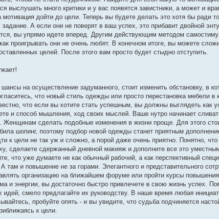
я выслушать много критики и у вас появятся завистники, а может и вра
 мотивация дойти до цели. Теперь вы будете делать это хотя бы ради то
задание. А если они не поверят в ваш успех, это прибавит двойной энту
хаются, вы упрямо идете вперед. Другим действующим методом самостим
как проигрывать они не очень любят. В конечном итоге, вы можете слож
ставленных целей. После этого вам просто будет стыдно отступить.
ужает!
 шансы на осуществление задуманного, стоит изменить обстановку, в ко
огласитесь, что новый стиль одежды или просто перестановка мебели в 
звестно, что если вы хотите стать успешным, вы должны выглядеть как 
ете и способ мышления, ход своих мыслей. Ваше нутро начинает слива
е. Женщинам сделать подобные изменения в жизни проще. Для этого сто
юбила шопинг, поэтому подбор новой одежды станет приятным дополнени
и к цели не так уж и сложно, а порой даже очень приятно. Понятно, что
ху, сделаете сдержанный дневной макияж и дополните все это уместны
те, что уже думаете не как обычный рабочий, а как перспективный спец
 А там и повышение не за горами. Элегантного и представительного сотр
тавлять организацию на ближайшем форуме или пройти курсы повышения
ма и энергии, вы достаточно быстро привлечете в свою жизнь успех. По
х идей, смело предлагайте их руководству. В наше время любая инициа
вывайтесь, пробуйте опять - и вы увидите, что судьба подчиняется наст
риближаясь к цели.