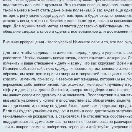
поделитесь планами с друзьями. Это конечно опасно, ведь вам придетс
такой маневр может стать даже очень полезным. У вас будет еще одна
потерять репутацию среди друзей, вам просто будет стыдно провалить 
доказать всем, что вы не бросаете слов на ветер и, пока они насме
пари. Для мужчин такой метод является достаточно действенным, так 
обещание сдержать слово и сделать все возможное для достижения по
Внешние превращения - залог успеха! Измените себя и то, что вас окр
Для того, чтобы кардинально изменить подход к делу и улучшить свои
работаете. Чтобы начинать новую жизнь, стоит изменить декорации. С
изменить и ваше отношение к делу и всему, что вас окружает. Всем и
Изменив собственный стиль одежды и поведения, вы поневоле изменя
образом, вы чувствуете прилив энергии и творческий потенциал в себ
красоты, изменить прическу. Наверное нет женщины, которая бы не л
переменам собственной жизни. Как окажется, меняться к лучшему и идт
кофту и джинсы на деловой костюм, аккуратно подберете волосы квер
вы начнет совсем по другому себя оценивать. Впоследствии вы замети
вызывать уважение у коллег и впоследствии вас обязательно заметят.
на люди вывести, потому не удивляйтесь, если вам предложат предс
Если вы будете улыбаться судьбе и иметь в себе достаточно энтузиаз
гениальными не рождаются, а становятся. Не стесняйтесь собственны
поддерживается. Даже если вас не оценят с первого раза не разочаро
- лишь вопрос времени, наберитесь терпения и действуйте, уверенно п