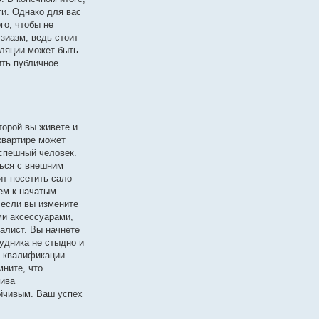
ги. Однако для вас
го, чтобы не
зиазм, ведь стоит
уляции может быть
ить публичное
торой вы живете и
квартире может
успешный человек.
ться с внешним
ит посетить сало
ем к начатым
 если вы измените
ми аксессуарами,
иалист. Вы начнете
удника не стыдно и
 квалификации.
мните, что
тива
ойчивым. Ваш успех