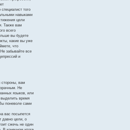
дет
о специалист того
нальными навыками
стижения цели
и. Также вам
ого всего
альше вы будете
нкты, какие вы уже
ймете, что
 Не забывайте все
депрессий и
й стороны, вам
израчным. Не
ранных языков, или
ы выделить время
 Вы поневоле сами
на вас посыпется
т давно цели, о
тоит сжечь не один
. В конечном итоге,