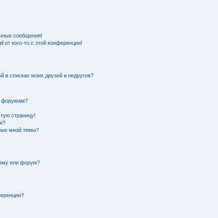
чные сообщения!
l от кого-то с этой конференции!
й в списках моих друзей и недругов?
и форумам?
стую страницу!
и?
нные мной темы?
тему или форум?
ференции?