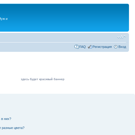
Муж и
FAQ
Регистрация
Вход
здесь будет красивый баннер
 в них?
т разные цвета?