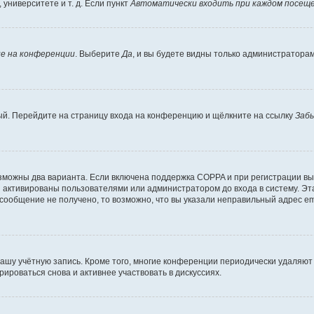
университете и т. д. Если пункт
Автоматически входить при каждом посещ
е на конференции
. Выберите
Да
, и вы будете видны только администратора
вый. Перейдите на страницу входа на конференцию и щёлкните на ссылку
Заб
озможны два варианта. Если включена поддержка COPPA и при регистрации вы 
 активированы пользователями или администратором до входа в систему. Эт
сообщение не получено, то возможно, что вы указали неправильный адрес em
вашу учётную запись. Кроме того, многие конференции периодически удаляю
ироваться снова и активнее участвовать в дискуссиях.