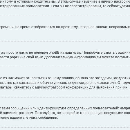
к тому, в котором находитесь вы. В этом случае измените в личных настройках 
егистрированные пользователи. Если вы не зарегистрированы, то сейчас удачн
о времени, но время отображается по-прежнему неверное, значит, неправиль
 же просто никто не перевёл phpBB на ваш язык. Попробуйте узнать у админ
еревести phpBB на свой язык. Дополнительную информацию вы можете получить
 из них может относиться к вашему званию, обычно это звёздочки, квадратик
вестно как «аватара» и обычно уникально для каждого пользователя. От адми
 аватары, свяжитесь с администратором конференции для выяснения причин.
х вами сообщений или идентифицируют определённых пользователей: напри
её администратором. Пожалуйста, не засоряйте конференцию ненужными сооб
чение вашего счётчика сообщений.