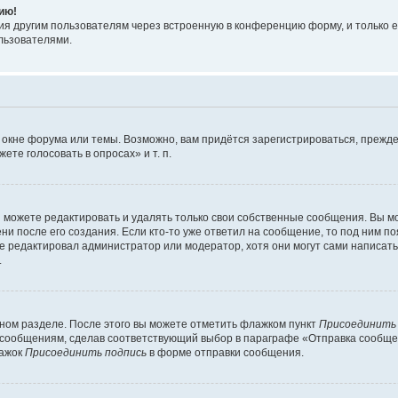
ию!
я другим пользователям через встроенную в конференцию форму, и только е
льзователями.
 окне форума или темы. Возможно, вам придётся зарегистрироваться, прежде
те голосовать в опросах» и т. п.
можете редактировать и удалять только свои собственные сообщения. Вы м
и после его создания. Если кто-то уже ответил на сообщение, то под ним по
ие редактировал администратор или модератор, хотя они могут сами написат
.
чном разделе. После этого вы можете отметить флажком пункт
Присоединить
сообщениям, сделав соответствующий выбор в параграфе «Отправка сообщен
лажок
Присоединить подпись
в форме отправки сообщения.