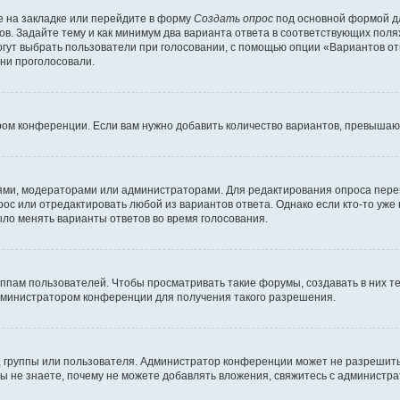
 на закладке или перейдите в форму
Создать опрос
под основной формой дл
ов. Задайте тему и как минимум два варианта ответа в соответствующих поля
огут выбрать пользователи при голосовании, с помощью опции «Вариантов отв
ни проголосовали.
ром конференции. Если вам нужно добавить количество вариантов, превышаю
елями, модераторами или администраторами. Для редактирования опроса пере
прос или отредактировать любой из вариантов ответа. Однако если кто-то уж
ыло менять варианты ответов во время голосования.
ам пользователей. Чтобы просматривать такие форумы, создавать в них те
дминистратором конференции для получения такого разрешения.
 группы или пользователя. Администратор конференции может не разрешить
ы не знаете, почему не можете добавлять вложения, свяжитесь с администр