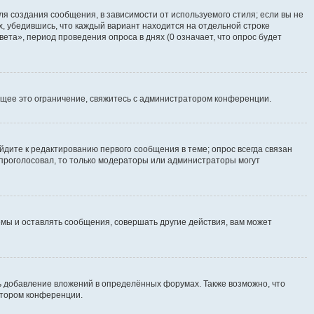
я создания сообщения, в зависимости от используемого стиля; если вы не
х, убедившись, что каждый вариант находится на отдельной строке
ета», период проведения опроса в днях (0 означает, что опрос будет
щее это ограничение, свяжитесь с администратором конференции.
йдите к редактированию первого сообщения в теме; опрос всегда связан
е проголосовал, то только модераторы или администраторы могут
мы и оставлять сообщения, совершать другие действия, вам может
 добавление вложений в определённых форумах. Также возможно, что
атором конференции.