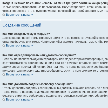
Когда я щёлкаю по ссылке «email», от меня требуют войти на конференц
Только зарегистрированные пользователи могут отправлять email-сообщени
чтобы предотвратить злоупотребления почтовой системой анонимными по
Вернуться к началу
Создание сообщений
Как мне создать тему в форуме?
Для создания новой темы в форуме щёлкните по соответствующей кнопке в
страниц форума или темы. Например: «Вы можете начинать темы», «Вы може
Вернуться к началу
Как мне отредактировать или удалить сообщение?
Если вы не являетесь администратором или модератором конференции, вы 
соответствующем сообщении, иногда только в течение ограниченного времен
дату и время последней из них. Эта надпись не появляется, если сообщен
пользователи не могут удалить сообщение, если на него уже кто-то ответил
Вернуться к началу
Как мне добавить подпись к своему сообщению?
Чтобы добавить подпись к сообщению, вы должны сначала создать её в ли
также можете настроить добавление подписи по умолчанию ко всем вашим 
сможете отменить добавление подписи в отдельных сообщениях, убрав ф
Вернуться к началу