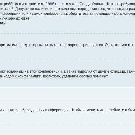
х прав ребёнка в интернете от 1998 г. — это закон Соединённых Штатов, требу
дителей. Допустимо наличие иного вида подтверждения того, что опекуны 
 конференции, или к самой конференции, обратитесь за помощью к юрисконсул
 указанных ниже.
илы.
ретил имя, под которым вы пытаетесь зарегистрироваться. Он также мог от
торизованным на этой конференции, а также выполняют другие функции, так
выходом с конференции, возможно, удаление cookies поможет.
и хранятся в базе данных конференции. Чтобы изменить их, перейдите в
Лич