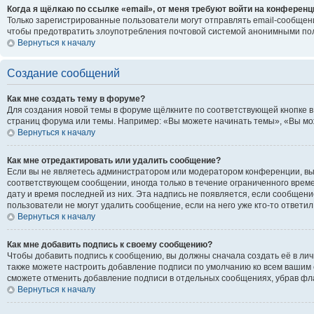
Когда я щёлкаю по ссылке «email», от меня требуют войти на конференц
Только зарегистрированные пользователи могут отправлять email-сообщени
чтобы предотвратить злоупотребления почтовой системой анонимными по
Вернуться к началу
Создание сообщений
Как мне создать тему в форуме?
Для создания новой темы в форуме щёлкните по соответствующей кнопке в
страниц форума или темы. Например: «Вы можете начинать темы», «Вы може
Вернуться к началу
Как мне отредактировать или удалить сообщение?
Если вы не являетесь администратором или модератором конференции, вы 
соответствующем сообщении, иногда только в течение ограниченного времен
дату и время последней из них. Эта надпись не появляется, если сообщен
пользователи не могут удалить сообщение, если на него уже кто-то ответил
Вернуться к началу
Как мне добавить подпись к своему сообщению?
Чтобы добавить подпись к сообщению, вы должны сначала создать её в ли
также можете настроить добавление подписи по умолчанию ко всем вашим 
сможете отменить добавление подписи в отдельных сообщениях, убрав ф
Вернуться к началу