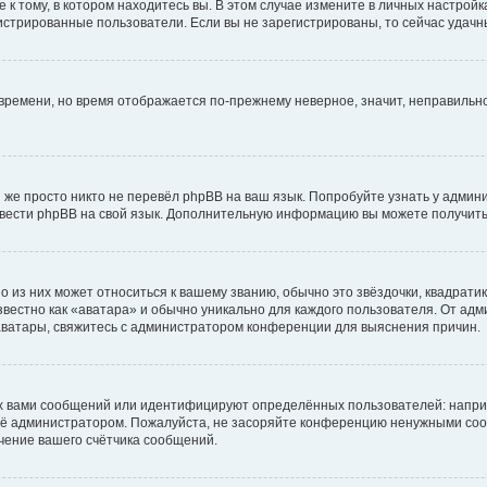
к тому, в котором находитесь вы. В этом случае измените в личных настройках 
егистрированные пользователи. Если вы не зарегистрированы, то сейчас удачн
о времени, но время отображается по-прежнему неверное, значит, неправиль
 же просто никто не перевёл phpBB на ваш язык. Попробуйте узнать у админ
еревести phpBB на свой язык. Дополнительную информацию вы можете получить
 из них может относиться к вашему званию, обычно это звёздочки, квадратик
вестно как «аватара» и обычно уникально для каждого пользователя. От адми
 аватары, свяжитесь с администратором конференции для выяснения причин.
х вами сообщений или идентифицируют определённых пользователей: напри
её администратором. Пожалуйста, не засоряйте конференцию ненужными сооб
чение вашего счётчика сообщений.