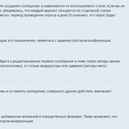
я создания сообщения, в зависимости от используемого стиля; если вы не
х, убедившись, что каждый вариант находится на отдельной строке
ета», период проведения опроса в днях (0 означает, что опрос будет
щее это ограничение, свяжитесь с администратором конференции.
йдите к редактированию первого сообщения в теме; опрос всегда связан
е проголосовал, то только модераторы или администраторы могут
мы и оставлять сообщения, совершать другие действия, вам может
 добавление вложений в определённых форумах. Также возможно, что
атором конференции.