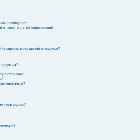
чные сообщения!
l от кого-то с этой конференции!
й в списках моих друзей и недругов?
и форумам?
стую страницу!
и?
нные мной темы?
тему или форум?
ференции?