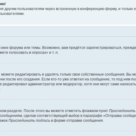
ию!
я другим пользователям через встроенную в конференцию форму, и только е
льзователями.
 окне форума или темы. Возможно, вам придётся зарегистрироваться, прежде
те голосовать в опросах» и т. п.
можете редактировать и удалять только свои собственные сообщения. Вы м
и после его создания. Если кто-то уже ответил на сообщение, то под ним по
ие редактировал администратор или модератор, хотя они могут сами написат
.
чном разделе. После этого вы можете отметить флажком пункт
Присоединить
сообщениям, сделав соответствующий выбор в параграфе «Отправка сообщен
лажок
Присоединить подпись
в форме отправки сообщения.