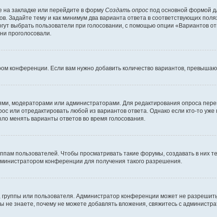
 на закладке или перейдите в форму
Создать опрос
под основной формой дл
ов. Задайте тему и как минимум два варианта ответа в соответствующих поля
огут выбрать пользователи при голосовании, с помощью опции «Вариантов отв
ни проголосовали.
ром конференции. Если вам нужно добавить количество вариантов, превышаю
елями, модераторами или администраторами. Для редактирования опроса пере
прос или отредактировать любой из вариантов ответа. Однако если кто-то уж
ыло менять варианты ответов во время голосования.
ам пользователей. Чтобы просматривать такие форумы, создавать в них те
дминистратором конференции для получения такого разрешения.
 группы или пользователя. Администратор конференции может не разрешить
ы не знаете, почему не можете добавлять вложения, свяжитесь с администр