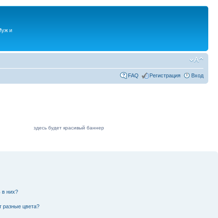
Муж и
FAQ
Регистрация
Вход
здесь будет красивый баннер
 в них?
т разные цвета?