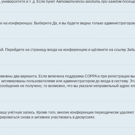
университете и т. д. Если пункт
Автоматически входить при каждом посещ
е на конференции
. Выберите
Да
, и вы будете видны только администратора
вый. Перейдите на страницу входа на конференцию и щёлкните на ссылку
Заб
озможны два варианта. Если включена поддержка COPPA и при регистрации вы 
 активированы пользователями или администратором до входа в систему. Эт
сообщение не получено, то возможно, что вы указали неправильный адрес em
вашу учётную запись. Кроме того, многие конференции периодически удаляю
ироваться снова и активнее участвовать в дискуссиях.