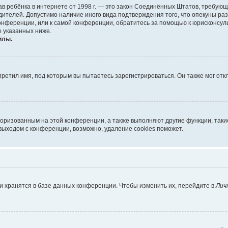
х прав ребёнка в интернете от 1998 г. — это закон Соединённых Штатов, требу
дителей. Допустимо наличие иного вида подтверждения того, что опекуны 
 конференции, или к самой конференции, обратитесь за помощью к юрисконсул
 указанных ниже.
илы.
ретил имя, под которым вы пытаетесь зарегистрироваться. Он также мог от
торизованным на этой конференции, а также выполняют другие функции, так
выходом с конференции, возможно, удаление cookies поможет.
и хранятся в базе данных конференции. Чтобы изменить их, перейдите в
Лич