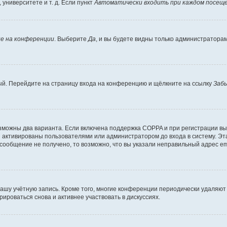
университете и т. д. Если пункт
Автоматически входить при каждом посещ
е на конференции
. Выберите
Да
, и вы будете видны только администратора
вый. Перейдите на страницу входа на конференцию и щёлкните на ссылку
Заб
озможны два варианта. Если включена поддержка COPPA и при регистрации вы 
 активированы пользователями или администратором до входа в систему. Эт
сообщение не получено, то возможно, что вы указали неправильный адрес em
вашу учётную запись. Кроме того, многие конференции периодически удаляю
ироваться снова и активнее участвовать в дискуссиях.