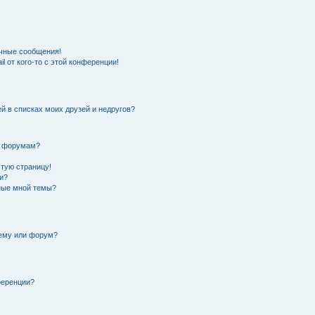
чные сообщения!
l от кого-то с этой конференции!
й в списках моих друзей и недругов?
и форумам?
стую страницу!
и?
нные мной темы?
тему или форум?
ференции?