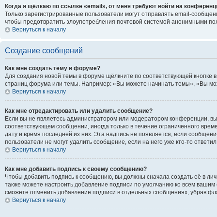
Когда я щёлкаю по ссылке «email», от меня требуют войти на конференц
Только зарегистрированные пользователи могут отправлять email-сообщени
чтобы предотвратить злоупотребления почтовой системой анонимными по
Вернуться к началу
Создание сообщений
Как мне создать тему в форуме?
Для создания новой темы в форуме щёлкните по соответствующей кнопке в
страниц форума или темы. Например: «Вы можете начинать темы», «Вы може
Вернуться к началу
Как мне отредактировать или удалить сообщение?
Если вы не являетесь администратором или модератором конференции, вы 
соответствующем сообщении, иногда только в течение ограниченного времен
дату и время последней из них. Эта надпись не появляется, если сообщен
пользователи не могут удалить сообщение, если на него уже кто-то ответил
Вернуться к началу
Как мне добавить подпись к своему сообщению?
Чтобы добавить подпись к сообщению, вы должны сначала создать её в ли
также можете настроить добавление подписи по умолчанию ко всем вашим 
сможете отменить добавление подписи в отдельных сообщениях, убрав ф
Вернуться к началу