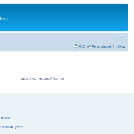
Муж и
FAQ
Регистрация
Вход
здесь будет красивый баннер
 в них?
т разные цвета?