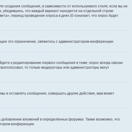
я создания сообщения, в зависимости от используемого стиля; если вы не
х, убедившись, что каждый вариант находится на отдельной строке
ета», период проведения опроса в днях (0 означает, что опрос будет
щее это ограничение, свяжитесь с администратором конференции.
йдите к редактированию первого сообщения в теме; опрос всегда связан
е проголосовал, то только модераторы или администраторы могут
мы и оставлять сообщения, совершать другие действия, вам может
 добавление вложений в определённых форумах. Также возможно, что
атором конференции.