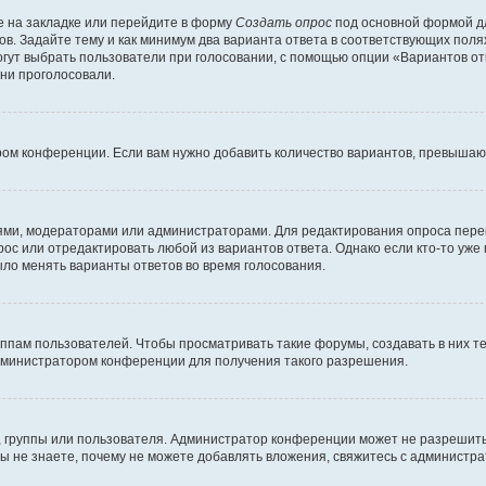
 на закладке или перейдите в форму
Создать опрос
под основной формой дл
ов. Задайте тему и как минимум два варианта ответа в соответствующих поля
огут выбрать пользователи при голосовании, с помощью опции «Вариантов отв
ни проголосовали.
ром конференции. Если вам нужно добавить количество вариантов, превышаю
елями, модераторами или администраторами. Для редактирования опроса пере
прос или отредактировать любой из вариантов ответа. Однако если кто-то уж
ыло менять варианты ответов во время голосования.
ам пользователей. Чтобы просматривать такие форумы, создавать в них те
дминистратором конференции для получения такого разрешения.
 группы или пользователя. Администратор конференции может не разрешить
ы не знаете, почему не можете добавлять вложения, свяжитесь с администр