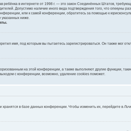
х прав ребёнка в интернете от 1998 г. — это закон Соединённых Штатов, требу
дителей. Допустимо наличие иного вида подтверждения того, что опекуны 
 конференции, или к самой конференции, обратитесь за помощью к юрисконсул
 указанных ниже.
илы.
ретил имя, под которым вы пытаетесь зарегистрироваться. Он также мог от
торизованным на этой конференции, а также выполняют другие функции, так
выходом с конференции, возможно, удаление cookies поможет.
и хранятся в базе данных конференции. Чтобы изменить их, перейдите в
Лич