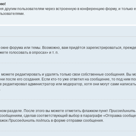
ию!
я другим пользователям через встроенную в конференцию форму, и только е
льзователями.
 окне форума или темы. Возможно, вам придётся зарегистрироваться, прежде
те голосовать в опросах» и т. п.
можете редактировать и удалять только свои собственные сообщения. Вы м
и после его создания. Если кто-то уже ответил на сообщение, то под ним по
ие редактировал администратор или модератор, хотя они могут сами написат
.
чном разделе. После этого вы можете отметить флажком пункт
Присоединить
сообщениям, сделав соответствующий выбор в параграфе «Отправка сообщен
лажок
Присоединить подпись
в форме отправки сообщения.