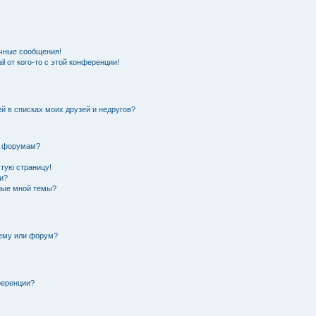
чные сообщения!
l от кого-то с этой конференции!
й в списках моих друзей и недругов?
и форумам?
стую страницу!
и?
нные мной темы?
тему или форум?
ференции?