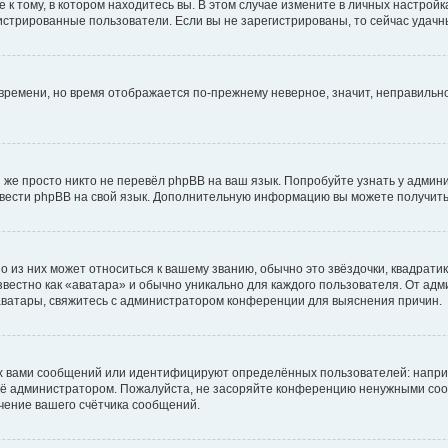
к тому, в котором находитесь вы. В этом случае измените в личных настройках 
егистрированные пользователи. Если вы не зарегистрированы, то сейчас удачн
о времени, но время отображается по-прежнему неверное, значит, неправиль
 же просто никто не перевёл phpBB на ваш язык. Попробуйте узнать у админ
еревести phpBB на свой язык. Дополнительную информацию вы можете получить
 из них может относиться к вашему званию, обычно это звёздочки, квадратик
вестно как «аватара» и обычно уникально для каждого пользователя. От адми
 аватары, свяжитесь с администратором конференции для выяснения причин.
х вами сообщений или идентифицируют определённых пользователей: напри
её администратором. Пожалуйста, не засоряйте конференцию ненужными сооб
чение вашего счётчика сообщений.