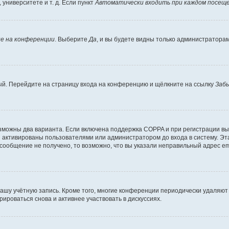
университете и т. д. Если пункт
Автоматически входить при каждом посещ
е на конференции
. Выберите
Да
, и вы будете видны только администратора
вый. Перейдите на страницу входа на конференцию и щёлкните на ссылку
Заб
озможны два варианта. Если включена поддержка COPPA и при регистрации вы 
 активированы пользователями или администратором до входа в систему. Эт
сообщение не получено, то возможно, что вы указали неправильный адрес em
вашу учётную запись. Кроме того, многие конференции периодически удаляю
ироваться снова и активнее участвовать в дискуссиях.