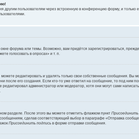
ию!
я другим пользователям через встроенную в конференцию форму, и только е
льзователями.
 окне форума или темы. Возможно, вам придётся зарегистрироваться, прежде
те голосовать в опросах» и т. п.
можете редактировать и удалять только свои собственные сообщения. Вы м
и после его создания. Если кто-то уже ответил на сообщение, то под ним по
ие редактировал администратор или модератор, хотя они могут сами написат
.
чном разделе. После этого вы можете отметить флажком пункт
Присоединить
сообщениям, сделав соответствующий выбор в параграфе «Отправка сообщен
лажок
Присоединить подпись
в форме отправки сообщения.