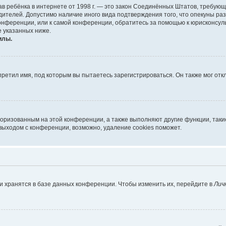
х прав ребёнка в интернете от 1998 г. — это закон Соединённых Штатов, требу
дителей. Допустимо наличие иного вида подтверждения того, что опекуны 
 конференции, или к самой конференции, обратитесь за помощью к юрисконсул
 указанных ниже.
илы.
ретил имя, под которым вы пытаетесь зарегистрироваться. Он также мог от
торизованным на этой конференции, а также выполняют другие функции, так
выходом с конференции, возможно, удаление cookies поможет.
и хранятся в базе данных конференции. Чтобы изменить их, перейдите в
Лич