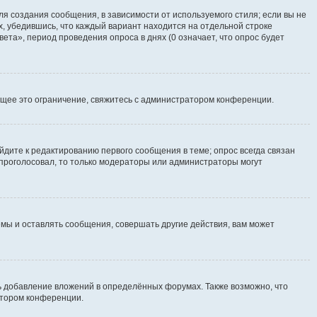
я создания сообщения, в зависимости от используемого стиля; если вы не
х, убедившись, что каждый вариант находится на отдельной строке
ета», период проведения опроса в днях (0 означает, что опрос будет
щее это ограничение, свяжитесь с администратором конференции.
йдите к редактированию первого сообщения в теме; опрос всегда связан
е проголосовал, то только модераторы или администраторы могут
мы и оставлять сообщения, совершать другие действия, вам может
 добавление вложений в определённых форумах. Также возможно, что
атором конференции.