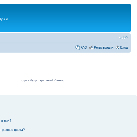
Муж и
FAQ
Регистрация
Вход
здесь будет красивый баннер
 в них?
т разные цвета?