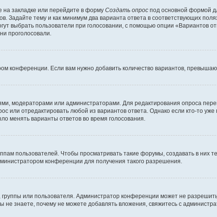
 на закладке или перейдите в форму
Создать опрос
под основной формой дл
ов. Задайте тему и как минимум два варианта ответа в соответствующих поля
огут выбрать пользователи при голосовании, с помощью опции «Вариантов отв
ни проголосовали.
ром конференции. Если вам нужно добавить количество вариантов, превышаю
елями, модераторами или администраторами. Для редактирования опроса пере
прос или отредактировать любой из вариантов ответа. Однако если кто-то уж
ыло менять варианты ответов во время голосования.
ам пользователей. Чтобы просматривать такие форумы, создавать в них те
дминистратором конференции для получения такого разрешения.
 группы или пользователя. Администратор конференции может не разрешить
ы не знаете, почему не можете добавлять вложения, свяжитесь с администр