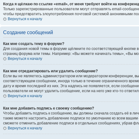
Когда я щёлкаю по ссылке «email», от меня требуют войти на конференц
Только зарегистрированные пользователи могут отправлять email-сообщени
чтобы предотвратить злоупотребления почтовой системой анонимными по
Вернуться к началу
Создание сообщений
Как мне создать тему в форуме?
Для создания новой темы в форуме щёлкните по соответствующей кнопке в
страниц форума или темы. Например: «Вы можете начинать темы», «Вы може
Вернуться к началу
Как мне отредактировать или удалить сообщение?
Если вы не являетесь администратором или модератором конференции, вы 
соответствующем сообщении, иногда только в течение ограниченного времен
дату и время последней из них. Эта надпись не появляется, если сообщен
пользователи не могут удалить сообщение, если на него уже кто-то ответил
Вернуться к началу
Как мне добавить подпись к своему сообщению?
Чтобы добавить подпись к сообщению, вы должны сначала создать её в ли
также можете настроить добавление подписи по умолчанию ко всем вашим 
сможете отменить добавление подписи в отдельных сообщениях, убрав ф
Вернуться к началу