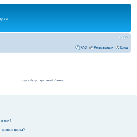
Муж и
FAQ
Регистрация
Вход
здесь будет красивый баннер
 в них?
т разные цвета?