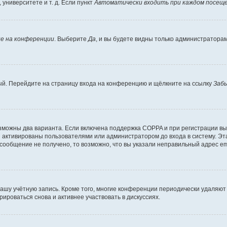
университете и т. д. Если пункт
Автоматически входить при каждом посещ
е на конференции
. Выберите
Да
, и вы будете видны только администратора
вый. Перейдите на страницу входа на конференцию и щёлкните на ссылку
Заб
озможны два варианта. Если включена поддержка COPPA и при регистрации вы 
 активированы пользователями или администратором до входа в систему. Эт
сообщение не получено, то возможно, что вы указали неправильный адрес em
вашу учётную запись. Кроме того, многие конференции периодически удаляю
ироваться снова и активнее участвовать в дискуссиях.