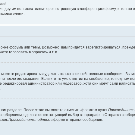
ию!
я другим пользователям через встроенную в конференцию форму, и только е
льзователями.
 окне форума или темы. Возможно, вам придётся зарегистрироваться, прежде
те голосовать в опросах» и т. п.
можете редактировать и удалять только свои собственные сообщения. Вы м
и после его создания. Если кто-то уже ответил на сообщение, то под ним по
ие редактировал администратор или модератор, хотя они могут сами написат
.
чном разделе. После этого вы можете отметить флажком пункт
Присоединить
сообщениям, сделав соответствующий выбор в параграфе «Отправка сообщен
лажок
Присоединить подпись
в форме отправки сообщения.