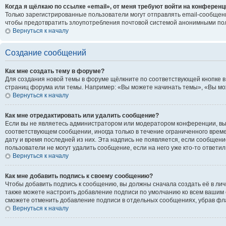
Когда я щёлкаю по ссылке «email», от меня требуют войти на конференц
Только зарегистрированные пользователи могут отправлять email-сообщени
чтобы предотвратить злоупотребления почтовой системой анонимными по
Вернуться к началу
Создание сообщений
Как мне создать тему в форуме?
Для создания новой темы в форуме щёлкните по соответствующей кнопке в
страниц форума или темы. Например: «Вы можете начинать темы», «Вы може
Вернуться к началу
Как мне отредактировать или удалить сообщение?
Если вы не являетесь администратором или модератором конференции, вы 
соответствующем сообщении, иногда только в течение ограниченного времен
дату и время последней из них. Эта надпись не появляется, если сообщен
пользователи не могут удалить сообщение, если на него уже кто-то ответил
Вернуться к началу
Как мне добавить подпись к своему сообщению?
Чтобы добавить подпись к сообщению, вы должны сначала создать её в ли
также можете настроить добавление подписи по умолчанию ко всем вашим 
сможете отменить добавление подписи в отдельных сообщениях, убрав ф
Вернуться к началу