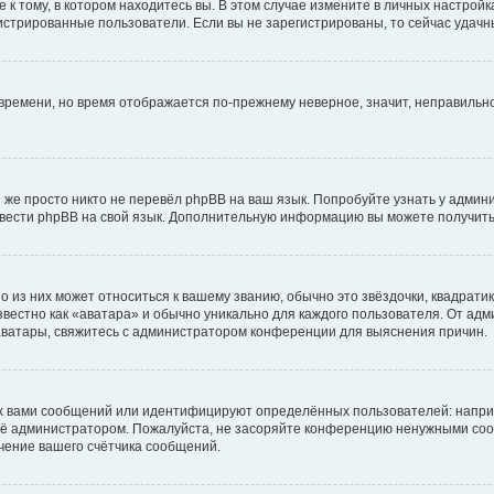
к тому, в котором находитесь вы. В этом случае измените в личных настройках 
егистрированные пользователи. Если вы не зарегистрированы, то сейчас удачн
о времени, но время отображается по-прежнему неверное, значит, неправиль
 же просто никто не перевёл phpBB на ваш язык. Попробуйте узнать у админ
еревести phpBB на свой язык. Дополнительную информацию вы можете получить
 из них может относиться к вашему званию, обычно это звёздочки, квадратик
вестно как «аватара» и обычно уникально для каждого пользователя. От адми
 аватары, свяжитесь с администратором конференции для выяснения причин.
х вами сообщений или идентифицируют определённых пользователей: напри
её администратором. Пожалуйста, не засоряйте конференцию ненужными сооб
чение вашего счётчика сообщений.