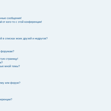
чные сообщения!
l от кого-то с этой конференции!
й в списках моих друзей и недругов?
и форумам?
стую страницу!
и?
нные мной темы?
тему или форум?
ференции?