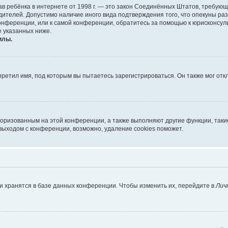
х прав ребёнка в интернете от 1998 г. — это закон Соединённых Штатов, требу
дителей. Допустимо наличие иного вида подтверждения того, что опекуны 
 конференции, или к самой конференции, обратитесь за помощью к юрисконсул
 указанных ниже.
илы.
ретил имя, под которым вы пытаетесь зарегистрироваться. Он также мог от
торизованным на этой конференции, а также выполняют другие функции, так
выходом с конференции, возможно, удаление cookies поможет.
и хранятся в базе данных конференции. Чтобы изменить их, перейдите в
Лич