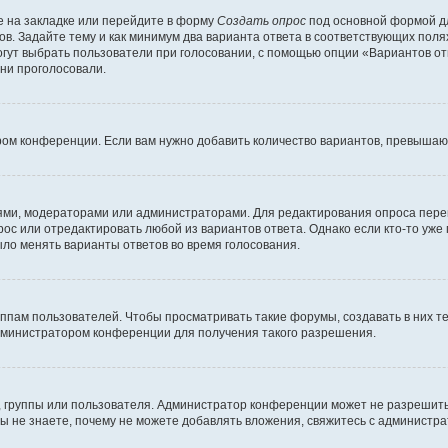
 на закладке или перейдите в форму
Создать опрос
под основной формой дл
ов. Задайте тему и как минимум два варианта ответа в соответствующих поля
огут выбрать пользователи при голосовании, с помощью опции «Вариантов отв
ни проголосовали.
ром конференции. Если вам нужно добавить количество вариантов, превышаю
елями, модераторами или администраторами. Для редактирования опроса пере
прос или отредактировать любой из вариантов ответа. Однако если кто-то уж
ыло менять варианты ответов во время голосования.
ам пользователей. Чтобы просматривать такие форумы, создавать в них те
дминистратором конференции для получения такого разрешения.
 группы или пользователя. Администратор конференции может не разрешить
ы не знаете, почему не можете добавлять вложения, свяжитесь с администр