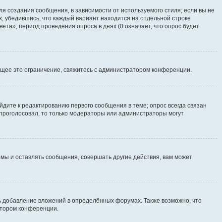
я создания сообщения, в зависимости от используемого стиля; если вы не
х, убедившись, что каждый вариант находится на отдельной строке
ета», период проведения опроса в днях (0 означает, что опрос будет
щее это ограничение, свяжитесь с администратором конференции.
йдите к редактированию первого сообщения в теме; опрос всегда связан
е проголосовал, то только модераторы или администраторы могут
мы и оставлять сообщения, совершать другие действия, вам может
 добавление вложений в определённых форумах. Также возможно, что
атором конференции.