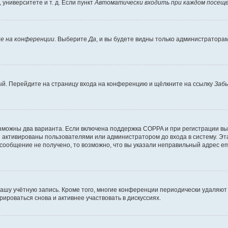
университете и т. д. Если пункт
Автоматически входить при каждом посещ
е на конференции
. Выберите
Да
, и вы будете видны только администратора
вый. Перейдите на страницу входа на конференцию и щёлкните на ссылку
Заб
озможны два варианта. Если включена поддержка COPPA и при регистрации вы 
 активированы пользователями или администратором до входа в систему. Эт
сообщение не получено, то возможно, что вы указали неправильный адрес em
вашу учётную запись. Кроме того, многие конференции периодически удаляю
ироваться снова и активнее участвовать в дискуссиях.