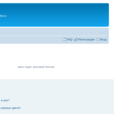
Муж и
FAQ
Регистрация
Вход
здесь будет красивый баннер
 в них?
т разные цвета?