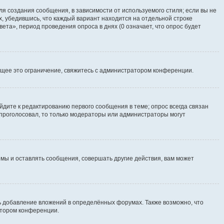
я создания сообщения, в зависимости от используемого стиля; если вы не
х, убедившись, что каждый вариант находится на отдельной строке
ета», период проведения опроса в днях (0 означает, что опрос будет
щее это ограничение, свяжитесь с администратором конференции.
йдите к редактированию первого сообщения в теме; опрос всегда связан
е проголосовал, то только модераторы или администраторы могут
мы и оставлять сообщения, совершать другие действия, вам может
 добавление вложений в определённых форумах. Также возможно, что
атором конференции.