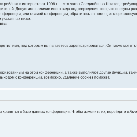
х прав ребёнка в интернете от 1998 г. — это закон Соединённых Штатов, требу
дителей. Допустимо наличие иного вида подтверждения того, что опекуны 
 конференции, или к самой конференции, обратитесь за помощью к юрисконсул
 указанных ниже.
илы.
ретил имя, под которым вы пытаетесь зарегистрироваться. Он также мог от
торизованным на этой конференции, а также выполняют другие функции, так
выходом с конференции, возможно, удаление cookies поможет.
и хранятся в базе данных конференции. Чтобы изменить их, перейдите в
Лич