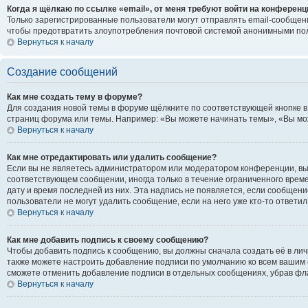
Когда я щёлкаю по ссылке «email», от меня требуют войти на конференц
Только зарегистрированные пользователи могут отправлять email-сообщени
чтобы предотвратить злоупотребления почтовой системой анонимными по
Вернуться к началу
Создание сообщений
Как мне создать тему в форуме?
Для создания новой темы в форуме щёлкните по соответствующей кнопке в
страниц форума или темы. Например: «Вы можете начинать темы», «Вы може
Вернуться к началу
Как мне отредактировать или удалить сообщение?
Если вы не являетесь администратором или модератором конференции, вы 
соответствующем сообщении, иногда только в течение ограниченного времен
дату и время последней из них. Эта надпись не появляется, если сообщен
пользователи не могут удалить сообщение, если на него уже кто-то ответил
Вернуться к началу
Как мне добавить подпись к своему сообщению?
Чтобы добавить подпись к сообщению, вы должны сначала создать её в ли
также можете настроить добавление подписи по умолчанию ко всем вашим 
сможете отменить добавление подписи в отдельных сообщениях, убрав ф
Вернуться к началу