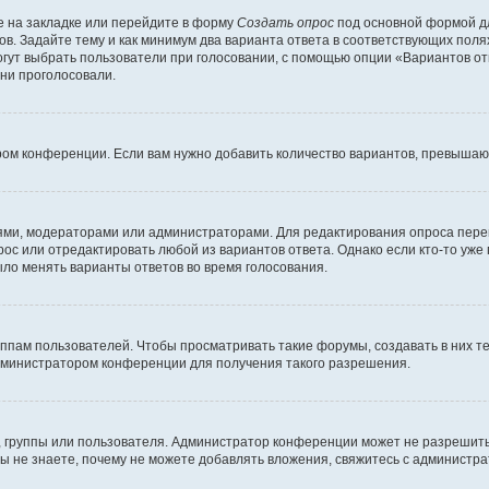
 на закладке или перейдите в форму
Создать опрос
под основной формой дл
ов. Задайте тему и как минимум два варианта ответа в соответствующих поля
огут выбрать пользователи при голосовании, с помощью опции «Вариантов отв
ни проголосовали.
ром конференции. Если вам нужно добавить количество вариантов, превышаю
елями, модераторами или администраторами. Для редактирования опроса пере
прос или отредактировать любой из вариантов ответа. Однако если кто-то уж
ыло менять варианты ответов во время голосования.
ам пользователей. Чтобы просматривать такие форумы, создавать в них те
дминистратором конференции для получения такого разрешения.
 группы или пользователя. Администратор конференции может не разрешить
ы не знаете, почему не можете добавлять вложения, свяжитесь с администр