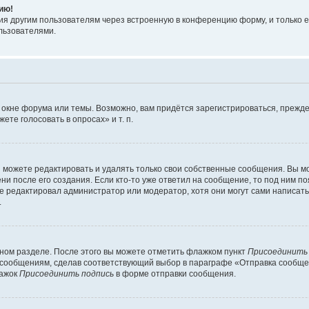
ию!
я другим пользователям через встроенную в конференцию форму, и только е
льзователями.
 окне форума или темы. Возможно, вам придётся зарегистрироваться, прежде
те голосовать в опросах» и т. п.
можете редактировать и удалять только свои собственные сообщения. Вы м
и после его создания. Если кто-то уже ответил на сообщение, то под ним по
ие редактировал администратор или модератор, хотя они могут сами написат
.
чном разделе. После этого вы можете отметить флажком пункт
Присоединить
сообщениям, сделав соответствующий выбор в параграфе «Отправка сообщен
лажок
Присоединить подпись
в форме отправки сообщения.