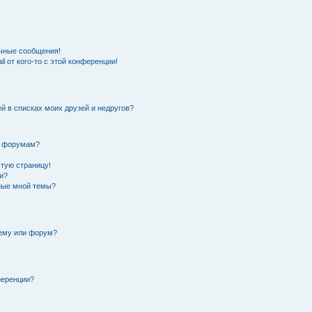
чные сообщения!
l от кого-то с этой конференции!
й в списках моих друзей и недругов?
и форумам?
стую страницу!
и?
нные мной темы?
тему или форум?
ференции?