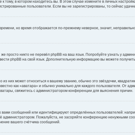
к тому, в котором находитесь вы. В этом случае измените в личных настройках 
егистрированные пользователи. Если вы не зарегистрированы, то сейчас удачн
о времени, но время отображается по-прежнему неверное, значит, неправиль
 же просто никто не перевёл phpBB на ваш язык. Попробуйте узнать у админ
еревести phpBB на свой язык. Дополнительную информацию вы можете получить
 из них может относиться к вашему званию, обычно это звёздочки, квадратик
вестно как «аватара» и обычно уникально для каждого пользователя. От адми
 аватары, свяжитесь с администратором конференции для выяснения причин.
х вами сообщений или идентифицируют определённых пользователей: напри
её администратором. Пожалуйста, не засоряйте конференцию ненужными сооб
чение вашего счётчика сообщений.