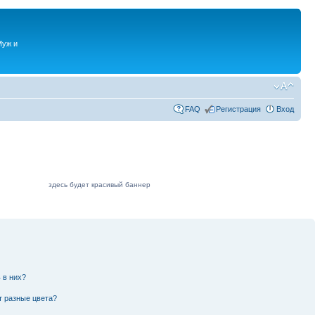
Муж и
FAQ
Регистрация
Вход
здесь будет красивый баннер
 в них?
т разные цвета?