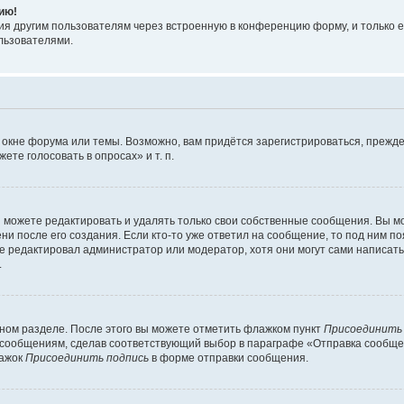
ию!
я другим пользователям через встроенную в конференцию форму, и только е
льзователями.
 окне форума или темы. Возможно, вам придётся зарегистрироваться, прежде
те голосовать в опросах» и т. п.
можете редактировать и удалять только свои собственные сообщения. Вы м
и после его создания. Если кто-то уже ответил на сообщение, то под ним по
ие редактировал администратор или модератор, хотя они могут сами написат
.
чном разделе. После этого вы можете отметить флажком пункт
Присоединить
сообщениям, сделав соответствующий выбор в параграфе «Отправка сообщен
лажок
Присоединить подпись
в форме отправки сообщения.