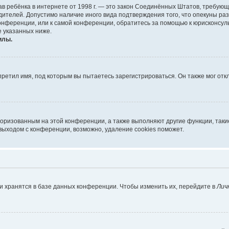
х прав ребёнка в интернете от 1998 г. — это закон Соединённых Штатов, требу
дителей. Допустимо наличие иного вида подтверждения того, что опекуны 
 конференции, или к самой конференции, обратитесь за помощью к юрисконсул
 указанных ниже.
илы.
ретил имя, под которым вы пытаетесь зарегистрироваться. Он также мог от
торизованным на этой конференции, а также выполняют другие функции, так
выходом с конференции, возможно, удаление cookies поможет.
и хранятся в базе данных конференции. Чтобы изменить их, перейдите в
Лич