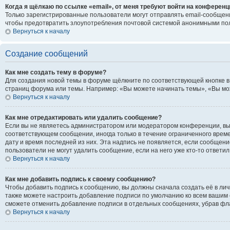
Когда я щёлкаю по ссылке «email», от меня требуют войти на конференц
Только зарегистрированные пользователи могут отправлять email-сообщени
чтобы предотвратить злоупотребления почтовой системой анонимными по
Вернуться к началу
Создание сообщений
Как мне создать тему в форуме?
Для создания новой темы в форуме щёлкните по соответствующей кнопке в
страниц форума или темы. Например: «Вы можете начинать темы», «Вы може
Вернуться к началу
Как мне отредактировать или удалить сообщение?
Если вы не являетесь администратором или модератором конференции, вы 
соответствующем сообщении, иногда только в течение ограниченного времен
дату и время последней из них. Эта надпись не появляется, если сообщен
пользователи не могут удалить сообщение, если на него уже кто-то ответил
Вернуться к началу
Как мне добавить подпись к своему сообщению?
Чтобы добавить подпись к сообщению, вы должны сначала создать её в ли
также можете настроить добавление подписи по умолчанию ко всем вашим 
сможете отменить добавление подписи в отдельных сообщениях, убрав ф
Вернуться к началу