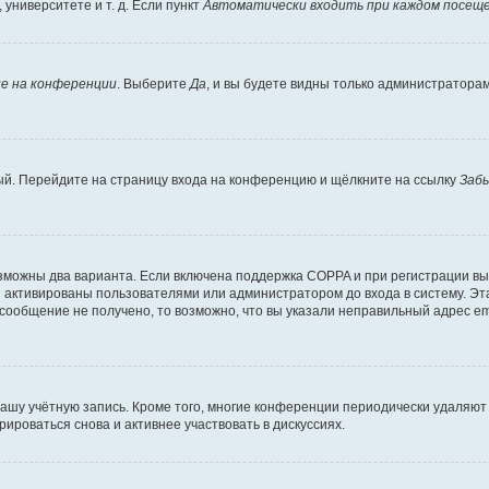
университете и т. д. Если пункт
Автоматически входить при каждом посещ
е на конференции
. Выберите
Да
, и вы будете видны только администратора
вый. Перейдите на страницу входа на конференцию и щёлкните на ссылку
Заб
озможны два варианта. Если включена поддержка COPPA и при регистрации вы 
 активированы пользователями или администратором до входа в систему. Эт
сообщение не получено, то возможно, что вы указали неправильный адрес em
вашу учётную запись. Кроме того, многие конференции периодически удаляю
ироваться снова и активнее участвовать в дискуссиях.