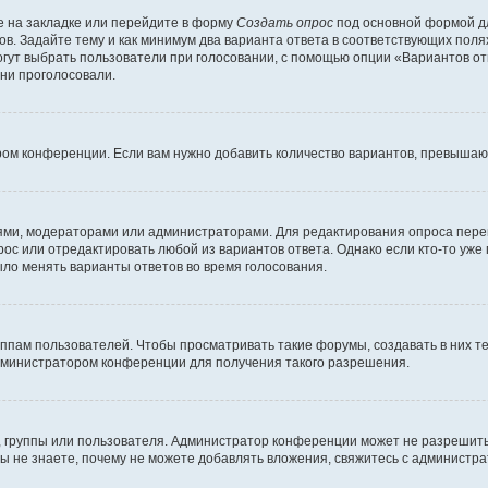
 на закладке или перейдите в форму
Создать опрос
под основной формой дл
ов. Задайте тему и как минимум два варианта ответа в соответствующих поля
огут выбрать пользователи при голосовании, с помощью опции «Вариантов отв
ни проголосовали.
ром конференции. Если вам нужно добавить количество вариантов, превышаю
елями, модераторами или администраторами. Для редактирования опроса пере
прос или отредактировать любой из вариантов ответа. Однако если кто-то уж
ыло менять варианты ответов во время голосования.
ам пользователей. Чтобы просматривать такие форумы, создавать в них те
дминистратором конференции для получения такого разрешения.
 группы или пользователя. Администратор конференции может не разрешить
ы не знаете, почему не можете добавлять вложения, свяжитесь с администр