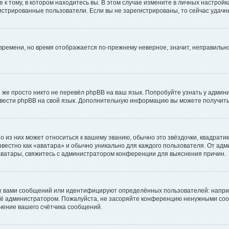
к тому, в котором находитесь вы. В этом случае измените в личных настройках 
егистрированные пользователи. Если вы не зарегистрированы, то сейчас удачн
о времени, но время отображается по-прежнему неверное, значит, неправиль
 же просто никто не перевёл phpBB на ваш язык. Попробуйте узнать у админ
еревести phpBB на свой язык. Дополнительную информацию вы можете получить
 из них может относиться к вашему званию, обычно это звёздочки, квадратик
вестно как «аватара» и обычно уникально для каждого пользователя. От адми
 аватары, свяжитесь с администратором конференции для выяснения причин.
х вами сообщений или идентифицируют определённых пользователей: напри
её администратором. Пожалуйста, не засоряйте конференцию ненужными сооб
чение вашего счётчика сообщений.