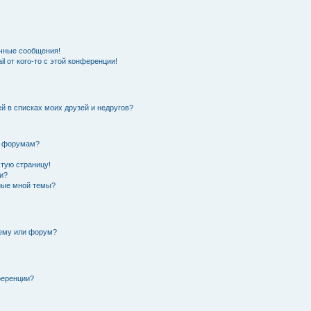
чные сообщения!
l от кого-то с этой конференции!
й в списках моих друзей и недругов?
и форумам?
стую страницу!
и?
нные мной темы?
тему или форум?
ференции?