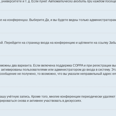
университете и т. д. Если пункт
Автоматически входить при каждом посещ
е на конференции
. Выберите
Да
, и вы будете видны только администратора
вый. Перейдите на страницу входа на конференцию и щёлкните на ссылку
Заб
озможны два варианта. Если включена поддержка COPPA и при регистрации вы 
 активированы пользователями или администратором до входа в систему. Эт
сообщение не получено, то возможно, что вы указали неправильный адрес em
вашу учётную запись. Кроме того, многие конференции периодически удаляю
ироваться снова и активнее участвовать в дискуссиях.