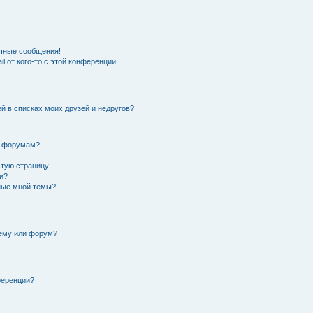
чные сообщения!
l от кого-то с этой конференции!
й в списках моих друзей и недругов?
и форумам?
стую страницу!
и?
нные мной темы?
тему или форум?
ференции?