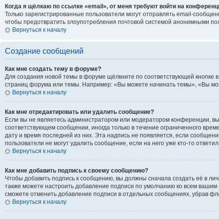
Когда я щёлкаю по ссылке «email», от меня требуют войти на конференц
Только зарегистрированные пользователи могут отправлять email-сообщени
чтобы предотвратить злоупотребления почтовой системой анонимными по
Вернуться к началу
Создание сообщений
Как мне создать тему в форуме?
Для создания новой темы в форуме щёлкните по соответствующей кнопке в
страниц форума или темы. Например: «Вы можете начинать темы», «Вы може
Вернуться к началу
Как мне отредактировать или удалить сообщение?
Если вы не являетесь администратором или модератором конференции, вы 
соответствующем сообщении, иногда только в течение ограниченного времен
дату и время последней из них. Эта надпись не появляется, если сообщен
пользователи не могут удалить сообщение, если на него уже кто-то ответил
Вернуться к началу
Как мне добавить подпись к своему сообщению?
Чтобы добавить подпись к сообщению, вы должны сначала создать её в ли
также можете настроить добавление подписи по умолчанию ко всем вашим 
сможете отменить добавление подписи в отдельных сообщениях, убрав ф
Вернуться к началу