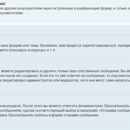
ию!
я другим пользователям через встроенную в конференцию форму, и только е
льзователями.
 окне форума или темы. Возможно, вам придётся зарегистрироваться, прежде
те голосовать в опросах» и т. п.
можете редактировать и удалять только свои собственные сообщения. Вы м
и после его создания. Если кто-то уже ответил на сообщение, то под ним по
ие редактировал администратор или модератор, хотя они могут сами написат
.
чном разделе. После этого вы можете отметить флажком пункт
Присоединить
сообщениям, сделав соответствующий выбор в параграфе «Отправка сообщен
лажок
Присоединить подпись
в форме отправки сообщения.