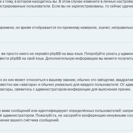
к тому, в котором находитесь вы. В этом случае измените в личных настройках 
егистрированные пользователи. Если вы не зарегистрированы, то сейчас удачн
о времени, но время отображается по-прежнему неверное, значит, неправиль
 же просто никто не перевёл phpBB на ваш язык. Попробуйте узнать у админ
еревести phpBB на свой язык. Дополнительную информацию вы можете получить
 из них может относиться к вашему званию, обычно это звёздочки, квадратик
вестно как «аватара» и обычно уникально для каждого пользователя. От адми
 аватары, свяжитесь с администратором конференции для выяснения причин.
х вами сообщений или идентифицируют определённых пользователей: напри
её администратором. Пожалуйста, не засоряйте конференцию ненужными сооб
чение вашего счётчика сообщений.