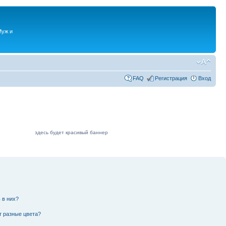
Муж и
FAQ
Регистрация
Вход
здесь будет красивый баннер
 в них?
т разные цвета?