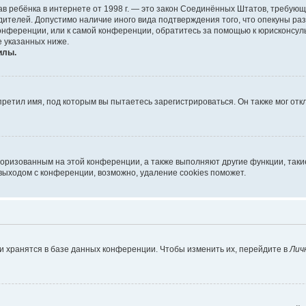
х прав ребёнка в интернете от 1998 г. — это закон Соединённых Штатов, требу
дителей. Допустимо наличие иного вида подтверждения того, что опекуны 
 конференции, или к самой конференции, обратитесь за помощью к юрисконсул
 указанных ниже.
илы.
ретил имя, под которым вы пытаетесь зарегистрироваться. Он также мог от
торизованным на этой конференции, а также выполняют другие функции, так
выходом с конференции, возможно, удаление cookies поможет.
и хранятся в базе данных конференции. Чтобы изменить их, перейдите в
Лич