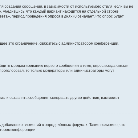
я создания сообщения, в зависимости от используемого стиля; если вы не
х, убедившись, что каждый вариант находится на отдельной строке
ета», период проведения опроса в днях (0 означает, что опрос будет
щее это ограничение, свяжитесь с администратором конференции.
йдите к редактированию первого сообщения в теме; опрос всегда связан
е проголосовал, то только модераторы или администраторы могут
мы и оставлять сообщения, совершать другие действия, вам может
 добавление вложений в определённых форумах. Также возможно, что
атором конференции.