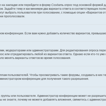
 на закладке или перейдите в форму
Создать опрос
под основной формой дл
ов. Задайте тему и как минимум два варианта ответа в соответствующих поля
огут выбрать пользователи при голосовании, с помощью опции «Вариантов отв
ни проголосовали.
ром конференции. Если вам нужно добавить количество вариантов, превышаю
елями, модераторами или администраторами. Для редактирования опроса пере
прос или отредактировать любой из вариантов ответа. Однако если кто-то уж
ыло менять варианты ответов во время голосования.
ам пользователей. Чтобы просматривать такие форумы, создавать в них те
дминистратором конференции для получения такого разрешения.
 группы или пользователя. Администратор конференции может не разрешить
ы не знаете, почему не можете добавлять вложения, свяжитесь с администр