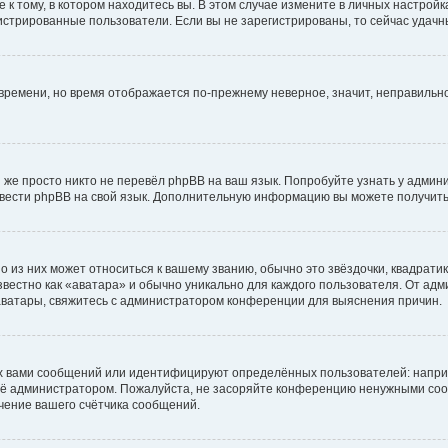
к тому, в котором находитесь вы. В этом случае измените в личных настройках 
егистрированные пользователи. Если вы не зарегистрированы, то сейчас удачн
о времени, но время отображается по-прежнему неверное, значит, неправиль
 же просто никто не перевёл phpBB на ваш язык. Попробуйте узнать у админ
еревести phpBB на свой язык. Дополнительную информацию вы можете получить
 из них может относиться к вашему званию, обычно это звёздочки, квадратик
вестно как «аватара» и обычно уникально для каждого пользователя. От адми
 аватары, свяжитесь с администратором конференции для выяснения причин.
х вами сообщений или идентифицируют определённых пользователей: напри
её администратором. Пожалуйста, не засоряйте конференцию ненужными сооб
чение вашего счётчика сообщений.