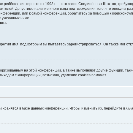
х прав ребёнка в интернете от 1998 г. — это закон Соединённых Штатов, требу
дителей. Допустимо наличие иного вида подтверждения того, что опекуны 
 конференции, или к самой конференции, обратитесь за помощью к юрисконсул
 указанных ниже.
илы.
ретил имя, под которым вы пытаетесь зарегистрироваться. Он также мог от
торизованным на этой конференции, а также выполняют другие функции, так
выходом с конференции, возможно, удаление cookies поможет.
и хранятся в базе данных конференции. Чтобы изменить их, перейдите в
Лич