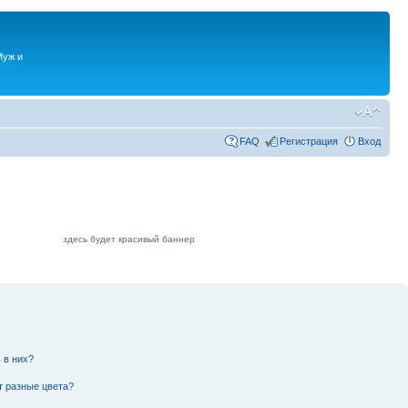
Муж и
FAQ
Регистрация
Вход
здесь будет красивый баннер
 в них?
т разные цвета?