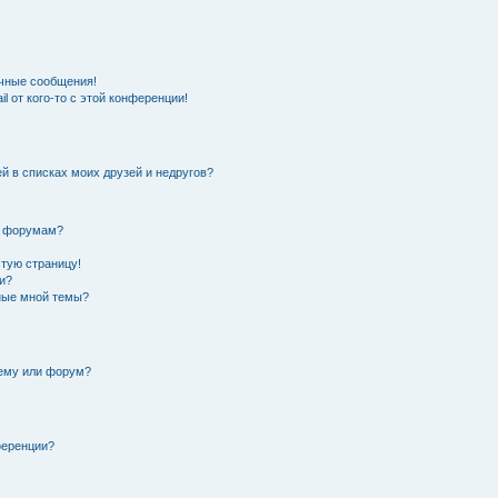
чные сообщения!
l от кого-то с этой конференции!
й в списках моих друзей и недругов?
и форумам?
стую страницу!
и?
нные мной темы?
тему или форум?
ференции?