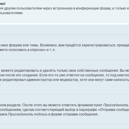
ию!
я другим пользователям через встроенную в конференцию форму, и только е
льзователями.
 окне форума или темы. Возможно, вам придётся зарегистрироваться, прежде
те голосовать в опросах» и т. п.
можете редактировать и удалять только свои собственные сообщения. Вы м
и после его создания. Если кто-то уже ответил на сообщение, то под ним по
ие редактировал администратор или модератор, хотя они могут сами написат
.
чном разделе. После этого вы можете отметить флажком пункт
Присоединить
сообщениям, сделав соответствующий выбор в параграфе «Отправка сообщен
лажок
Присоединить подпись
в форме отправки сообщения.