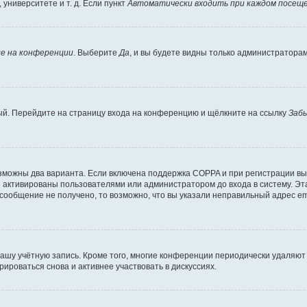
университете и т. д. Если пункт
Автоматически входить при каждом посещ
е на конференции
. Выберите
Да
, и вы будете видны только администратора
вый. Перейдите на страницу входа на конференцию и щёлкните на ссылку
Заб
озможны два варианта. Если включена поддержка COPPA и при регистрации вы 
 активированы пользователями или администратором до входа в систему. Эт
сообщение не получено, то возможно, что вы указали неправильный адрес em
вашу учётную запись. Кроме того, многие конференции периодически удаляю
ироваться снова и активнее участвовать в дискуссиях.