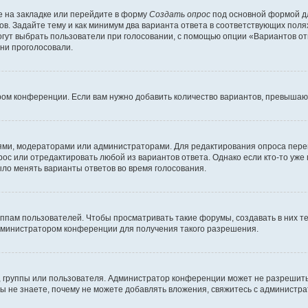
 на закладке или перейдите в форму
Создать опрос
под основной формой дл
ов. Задайте тему и как минимум два варианта ответа в соответствующих поля
огут выбрать пользователи при голосовании, с помощью опции «Вариантов отв
ни проголосовали.
ром конференции. Если вам нужно добавить количество вариантов, превышаю
елями, модераторами или администраторами. Для редактирования опроса пере
прос или отредактировать любой из вариантов ответа. Однако если кто-то уж
ыло менять варианты ответов во время голосования.
ам пользователей. Чтобы просматривать такие форумы, создавать в них те
дминистратором конференции для получения такого разрешения.
 группы или пользователя. Администратор конференции может не разрешить
ы не знаете, почему не можете добавлять вложения, свяжитесь с администр