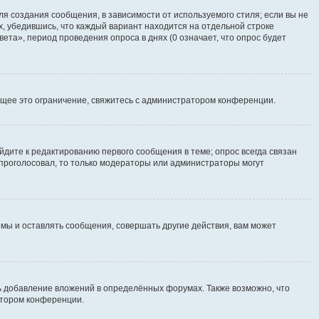
я создания сообщения, в зависимости от используемого стиля; если вы не
х, убедившись, что каждый вариант находится на отдельной строке
ета», период проведения опроса в днях (0 означает, что опрос будет
щее это ограничение, свяжитесь с администратором конференции.
йдите к редактированию первого сообщения в теме; опрос всегда связан
е проголосовал, то только модераторы или администраторы могут
мы и оставлять сообщения, совершать другие действия, вам может
 добавление вложений в определённых форумах. Также возможно, что
атором конференции.