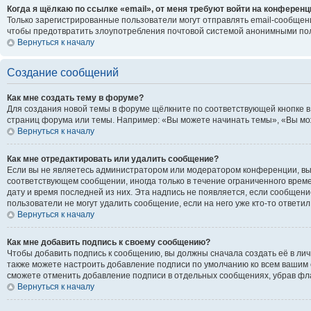
Когда я щёлкаю по ссылке «email», от меня требуют войти на конференц
Только зарегистрированные пользователи могут отправлять email-сообщени
чтобы предотвратить злоупотребления почтовой системой анонимными по
Вернуться к началу
Создание сообщений
Как мне создать тему в форуме?
Для создания новой темы в форуме щёлкните по соответствующей кнопке в
страниц форума или темы. Например: «Вы можете начинать темы», «Вы може
Вернуться к началу
Как мне отредактировать или удалить сообщение?
Если вы не являетесь администратором или модератором конференции, вы 
соответствующем сообщении, иногда только в течение ограниченного времен
дату и время последней из них. Эта надпись не появляется, если сообщен
пользователи не могут удалить сообщение, если на него уже кто-то ответил
Вернуться к началу
Как мне добавить подпись к своему сообщению?
Чтобы добавить подпись к сообщению, вы должны сначала создать её в ли
также можете настроить добавление подписи по умолчанию ко всем вашим 
сможете отменить добавление подписи в отдельных сообщениях, убрав ф
Вернуться к началу