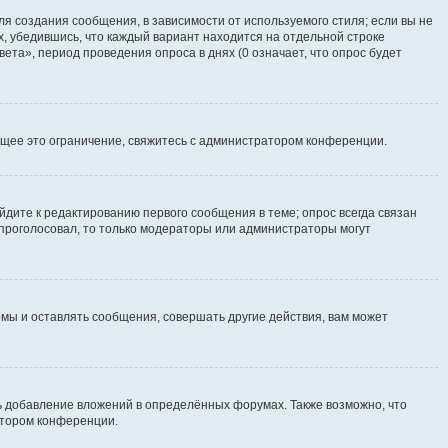
я создания сообщения, в зависимости от используемого стиля; если вы не
х, убедившись, что каждый вариант находится на отдельной строке
ета», период проведения опроса в днях (0 означает, что опрос будет
щее это ограничение, свяжитесь с администратором конференции.
йдите к редактированию первого сообщения в теме; опрос всегда связан
е проголосовал, то только модераторы или администраторы могут
мы и оставлять сообщения, совершать другие действия, вам может
 добавление вложений в определённых форумах. Также возможно, что
атором конференции.