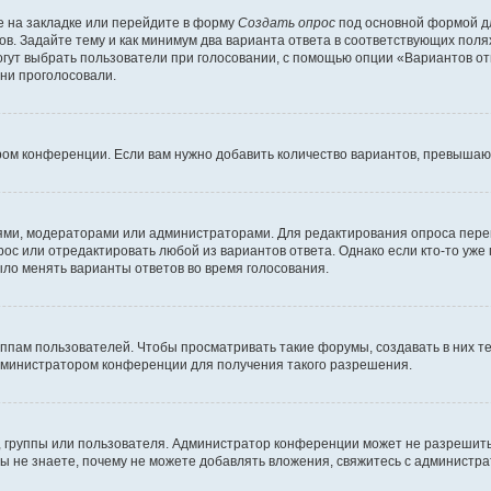
 на закладке или перейдите в форму
Создать опрос
под основной формой дл
ов. Задайте тему и как минимум два варианта ответа в соответствующих поля
огут выбрать пользователи при голосовании, с помощью опции «Вариантов отв
ни проголосовали.
ром конференции. Если вам нужно добавить количество вариантов, превышаю
елями, модераторами или администраторами. Для редактирования опроса пере
прос или отредактировать любой из вариантов ответа. Однако если кто-то уж
ыло менять варианты ответов во время голосования.
ам пользователей. Чтобы просматривать такие форумы, создавать в них те
дминистратором конференции для получения такого разрешения.
 группы или пользователя. Администратор конференции может не разрешить
ы не знаете, почему не можете добавлять вложения, свяжитесь с администр