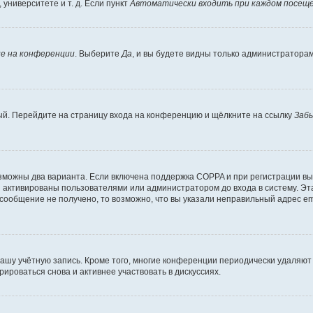
университете и т. д. Если пункт
Автоматически входить при каждом посещ
е на конференции
. Выберите
Да
, и вы будете видны только администратора
вый. Перейдите на страницу входа на конференцию и щёлкните на ссылку
Заб
озможны два варианта. Если включена поддержка COPPA и при регистрации вы 
 активированы пользователями или администратором до входа в систему. Эт
сообщение не получено, то возможно, что вы указали неправильный адрес em
вашу учётную запись. Кроме того, многие конференции периодически удаляю
ироваться снова и активнее участвовать в дискуссиях.