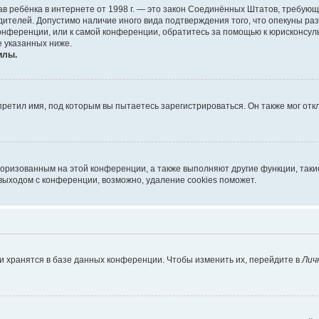
х прав ребёнка в интернете от 1998 г. — это закон Соединённых Штатов, требу
дителей. Допустимо наличие иного вида подтверждения того, что опекуны 
 конференции, или к самой конференции, обратитесь за помощью к юрисконсул
 указанных ниже.
илы.
ретил имя, под которым вы пытаетесь зарегистрироваться. Он также мог от
торизованным на этой конференции, а также выполняют другие функции, так
выходом с конференции, возможно, удаление cookies поможет.
и хранятся в базе данных конференции. Чтобы изменить их, перейдите в
Лич