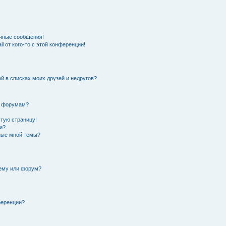
чные сообщения!
l от кого-то с этой конференции!
й в списках моих друзей и недругов?
и форумам?
стую страницу!
и?
нные мной темы?
тему или форум?
ференции?