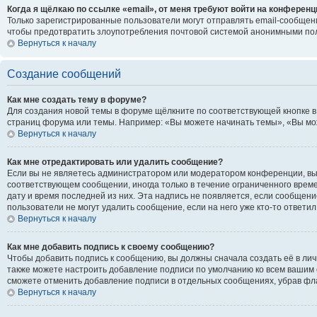
Когда я щёлкаю по ссылке «email», от меня требуют войти на конференц
Только зарегистрированные пользователи могут отправлять email-сообщени
чтобы предотвратить злоупотребления почтовой системой анонимными по
Вернуться к началу
Создание сообщений
Как мне создать тему в форуме?
Для создания новой темы в форуме щёлкните по соответствующей кнопке в
страниц форума или темы. Например: «Вы можете начинать темы», «Вы може
Вернуться к началу
Как мне отредактировать или удалить сообщение?
Если вы не являетесь администратором или модератором конференции, вы 
соответствующем сообщении, иногда только в течение ограниченного времен
дату и время последней из них. Эта надпись не появляется, если сообщен
пользователи не могут удалить сообщение, если на него уже кто-то ответил
Вернуться к началу
Как мне добавить подпись к своему сообщению?
Чтобы добавить подпись к сообщению, вы должны сначала создать её в ли
также можете настроить добавление подписи по умолчанию ко всем вашим 
сможете отменить добавление подписи в отдельных сообщениях, убрав ф
Вернуться к началу