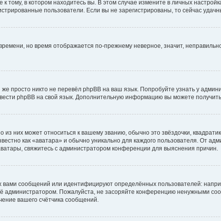
к тому, в котором находитесь вы. В этом случае измените в личных настройках 
егистрированные пользователи. Если вы не зарегистрированы, то сейчас удачн
о времени, но время отображается по-прежнему неверное, значит, неправиль
 же просто никто не перевёл phpBB на ваш язык. Попробуйте узнать у админ
еревести phpBB на свой язык. Дополнительную информацию вы можете получить
 из них может относиться к вашему званию, обычно это звёздочки, квадратик
вестно как «аватара» и обычно уникально для каждого пользователя. От адми
 аватары, свяжитесь с администратором конференции для выяснения причин.
х вами сообщений или идентифицируют определённых пользователей: напри
её администратором. Пожалуйста, не засоряйте конференцию ненужными сооб
чение вашего счётчика сообщений.