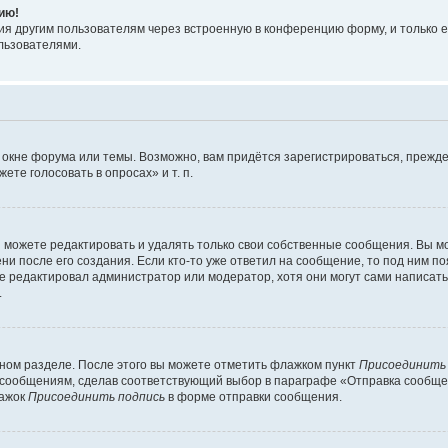
ию!
я другим пользователям через встроенную в конференцию форму, и только е
льзователями.
 окне форума или темы. Возможно, вам придётся зарегистрироваться, прежде
те голосовать в опросах» и т. п.
можете редактировать и удалять только свои собственные сообщения. Вы м
и после его создания. Если кто-то уже ответил на сообщение, то под ним по
ие редактировал администратор или модератор, хотя они могут сами написат
.
чном разделе. После этого вы можете отметить флажком пункт
Присоединить
сообщениям, сделав соответствующий выбор в параграфе «Отправка сообщен
лажок
Присоединить подпись
в форме отправки сообщения.