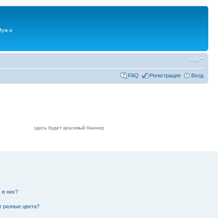
Муж и
FAQ
Регистрация
Вход
здесь будет красивый баннер
 в них?
т разные цвета?