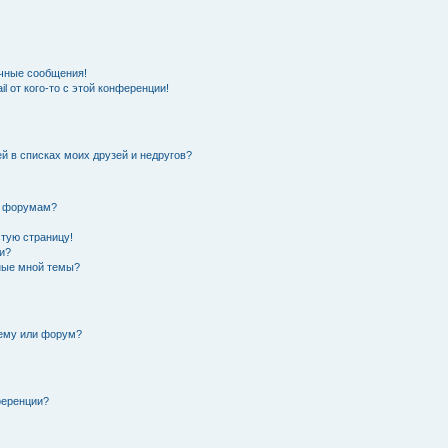
чные сообщения!
l от кого-то с этой конференции!
й в списках моих друзей и недругов?
и форумам?
стую страницу!
и?
нные мной темы?
тему или форум?
ференции?