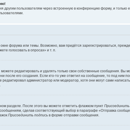
ию!
я другим пользователям через встроенную в конференцию форму, и только е
льзователями.
 окне форума или темы. Возможно, вам придётся зарегистрироваться, прежде
те голосовать в опросах» и т. п.
можете редактировать и удалять только свои собственные сообщения. Вы м
и после его создания. Если кто-то уже ответил на сообщение, то под ним по
ие редактировал администратор или модератор, хотя они могут сами написат
.
чном разделе. После этого вы можете отметить флажком пункт
Присоединить
сообщениям, сделав соответствующий выбор в параграфе «Отправка сообщен
лажок
Присоединить подпись
в форме отправки сообщения.