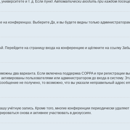
университете и т. д. Если пункт
Автоматически входить при каждом посещ
е на конференции
. Выберите
Да
, и вы будете видны только администратора
вый. Перейдите на страницу входа на конференцию и щёлкните на ссылку
Заб
озможны два варианта. Если включена поддержка COPPA и при регистрации вы 
 активированы пользователями или администратором до входа в систему. Эт
сообщение не получено, то возможно, что вы указали неправильный адрес em
вашу учётную запись. Кроме того, многие конференции периодически удаляю
ироваться снова и активнее участвовать в дискуссиях.