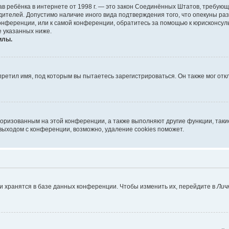
х прав ребёнка в интернете от 1998 г. — это закон Соединённых Штатов, требу
дителей. Допустимо наличие иного вида подтверждения того, что опекуны 
 конференции, или к самой конференции, обратитесь за помощью к юрисконсул
 указанных ниже.
илы.
ретил имя, под которым вы пытаетесь зарегистрироваться. Он также мог от
торизованным на этой конференции, а также выполняют другие функции, так
выходом с конференции, возможно, удаление cookies поможет.
и хранятся в базе данных конференции. Чтобы изменить их, перейдите в
Лич