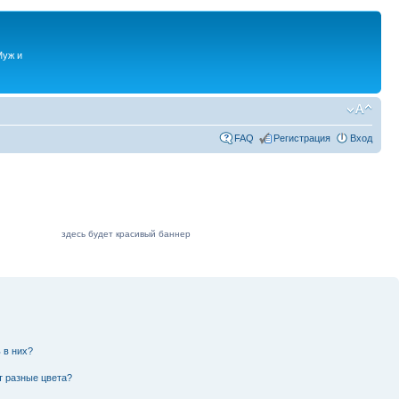
Муж и
FAQ
Регистрация
Вход
здесь будет красивый баннер
 в них?
т разные цвета?