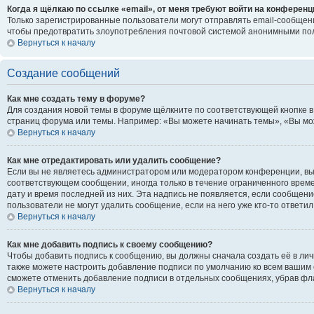
Когда я щёлкаю по ссылке «email», от меня требуют войти на конференц
Только зарегистрированные пользователи могут отправлять email-сообщени
чтобы предотвратить злоупотребления почтовой системой анонимными по
Вернуться к началу
Создание сообщений
Как мне создать тему в форуме?
Для создания новой темы в форуме щёлкните по соответствующей кнопке в
страниц форума или темы. Например: «Вы можете начинать темы», «Вы може
Вернуться к началу
Как мне отредактировать или удалить сообщение?
Если вы не являетесь администратором или модератором конференции, вы 
соответствующем сообщении, иногда только в течение ограниченного времен
дату и время последней из них. Эта надпись не появляется, если сообщен
пользователи не могут удалить сообщение, если на него уже кто-то ответил
Вернуться к началу
Как мне добавить подпись к своему сообщению?
Чтобы добавить подпись к сообщению, вы должны сначала создать её в ли
также можете настроить добавление подписи по умолчанию ко всем вашим 
сможете отменить добавление подписи в отдельных сообщениях, убрав ф
Вернуться к началу