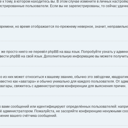
к тому, в котором находитесь вы. В этом случае измените в личных настройках 
егистрированные пользователи. Если вы не зарегистрированы, то сейчас удачн
о времени, но время отображается по-прежнему неверное, значит, неправиль
 же просто никто не перевёл phpBB на ваш язык. Попробуйте узнать у админ
еревести phpBB на свой язык. Дополнительную информацию вы можете получить
 из них может относиться к вашему званию, обычно это звёздочки, квадратик
вестно как «аватара» и обычно уникально для каждого пользователя. От адми
 аватары, свяжитесь с администратором конференции для выяснения причин.
х вами сообщений или идентифицируют определённых пользователей: напри
её администратором. Пожалуйста, не засоряйте конференцию ненужными сооб
чение вашего счётчика сообщений.