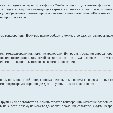
 на закладке или перейдите в форму
Создать опрос
под основной формой дл
ов. Задайте тему и как минимум два варианта ответа в соответствующих поля
огут выбрать пользователи при голосовании, с помощью опции «Вариантов отв
ни проголосовали.
ром конференции. Если вам нужно добавить количество вариантов, превышаю
елями, модераторами или администраторами. Для редактирования опроса пере
прос или отредактировать любой из вариантов ответа. Однако если кто-то уж
ыло менять варианты ответов во время голосования.
ам пользователей. Чтобы просматривать такие форумы, создавать в них те
дминистратором конференции для получения такого разрешения.
 группы или пользователя. Администратор конференции может не разрешить
ы не знаете, почему не можете добавлять вложения, свяжитесь с администр