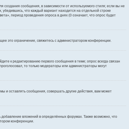
я создания сообщения, в зависимости от используемого стиля; если вы не
х, убедившись, что каждый вариант находится на отдельной строке
ета», период проведения опроса в днях (0 означает, что опрос будет
щее это ограничение, свяжитесь с администратором конференции.
йдите к редактированию первого сообщения в теме; опрос всегда связан
е проголосовал, то только модераторы или администраторы могут
мы и оставлять сообщения, совершать другие действия, вам может
 добавление вложений в определённых форумах. Также возможно, что
атором конференции.