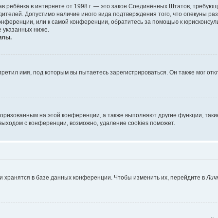
х прав ребёнка в интернете от 1998 г. — это закон Соединённых Штатов, требу
дителей. Допустимо наличие иного вида подтверждения того, что опекуны 
 конференции, или к самой конференции, обратитесь за помощью к юрисконсул
 указанных ниже.
илы.
ретил имя, под которым вы пытаетесь зарегистрироваться. Он также мог от
торизованным на этой конференции, а также выполняют другие функции, так
выходом с конференции, возможно, удаление cookies поможет.
и хранятся в базе данных конференции. Чтобы изменить их, перейдите в
Лич