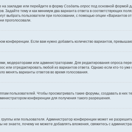
 на закладке или перейдите в форму
Создать опрос
под основной формой дл
ов. Задайте тему и как минимум два варианта ответа в соответствующих поля
огут выбрать пользователи при голосовании, с помощью опции «Вариантов отв
ни проголосовали.
ром конференции. Если вам нужно добавить количество вариантов, превышаю
елями, модераторами или администраторами. Для редактирования опроса пере
прос или отредактировать любой из вариантов ответа. Однако если кто-то уж
ыло менять варианты ответов во время голосования.
ам пользователей. Чтобы просматривать такие форумы, создавать в них те
дминистратором конференции для получения такого разрешения.
 группы или пользователя. Администратор конференции может не разрешить
ы не знаете, почему не можете добавлять вложения, свяжитесь с администр