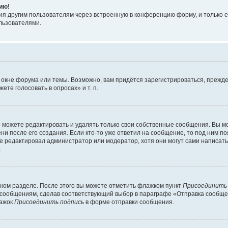
ию!
я другим пользователям через встроенную в конференцию форму, и только е
льзователями.
 окне форума или темы. Возможно, вам придётся зарегистрироваться, прежде
те голосовать в опросах» и т. п.
можете редактировать и удалять только свои собственные сообщения. Вы м
и после его создания. Если кто-то уже ответил на сообщение, то под ним по
ие редактировал администратор или модератор, хотя они могут сами написат
.
чном разделе. После этого вы можете отметить флажком пункт
Присоединить
сообщениям, сделав соответствующий выбор в параграфе «Отправка сообщен
лажок
Присоединить подпись
в форме отправки сообщения.