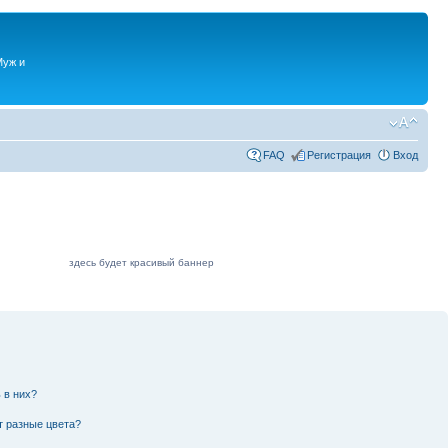
Муж и
FAQ
Регистрация
Вход
здесь будет красивый баннер
 в них?
т разные цвета?