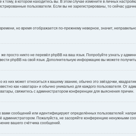
к тому, в котором находитесь вы. В этом случае измените в личных настройках 
егистрированные пользователи. Если вы не зарегистрированы, то сейчас удачн
о времени, но время отображается по-прежнему неверное, значит, неправиль
 же просто никто не перевёл phpBB на ваш язык. Попробуйте узнать у админ
еревести phpBB на свой язык. Дополнительную информацию вы можете получить
 из них может относиться к вашему званию, обычно это звёздочки, квадратик
вестно как «аватара» и обычно уникально для каждого пользователя. От адми
 аватары, свяжитесь с администратором конференции для выяснения причин.
х вами сообщений или идентифицируют определённых пользователей: напри
её администратором. Пожалуйста, не засоряйте конференцию ненужными сооб
чение вашего счётчика сообщений.