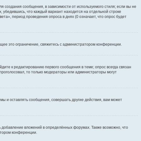
я создания сообщения, в зависимости от используемого стиля; если вы не
х, убедившись, что каждый вариант находится на отдельной строке
ета», период проведения опроса в днях (0 означает, что опрос будет
щее это ограничение, свяжитесь с администратором конференции.
йдите к редактированию первого сообщения в теме; опрос всегда связан
е проголосовал, то только модераторы или администраторы могут
мы и оставлять сообщения, совершать другие действия, вам может
 добавление вложений в определённых форумах. Также возможно, что
атором конференции.