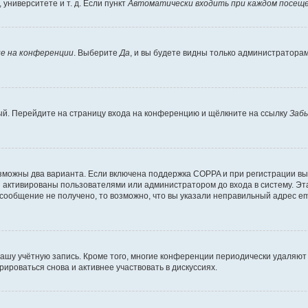
университете и т. д. Если пункт
Автоматически входить при каждом посещ
е на конференции
. Выберите
Да
, и вы будете видны только администратора
вый. Перейдите на страницу входа на конференцию и щёлкните на ссылку
Заб
озможны два варианта. Если включена поддержка COPPA и при регистрации вы 
 активированы пользователями или администратором до входа в систему. Эт
сообщение не получено, то возможно, что вы указали неправильный адрес em
вашу учётную запись. Кроме того, многие конференции периодически удаляю
ироваться снова и активнее участвовать в дискуссиях.