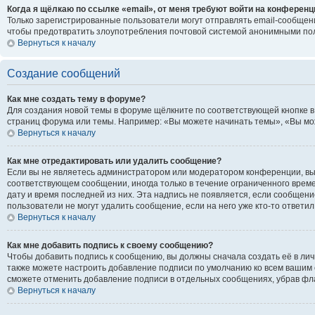
Когда я щёлкаю по ссылке «email», от меня требуют войти на конференц
Только зарегистрированные пользователи могут отправлять email-сообщени
чтобы предотвратить злоупотребления почтовой системой анонимными по
Вернуться к началу
Создание сообщений
Как мне создать тему в форуме?
Для создания новой темы в форуме щёлкните по соответствующей кнопке в
страниц форума или темы. Например: «Вы можете начинать темы», «Вы може
Вернуться к началу
Как мне отредактировать или удалить сообщение?
Если вы не являетесь администратором или модератором конференции, вы 
соответствующем сообщении, иногда только в течение ограниченного времен
дату и время последней из них. Эта надпись не появляется, если сообщен
пользователи не могут удалить сообщение, если на него уже кто-то ответил
Вернуться к началу
Как мне добавить подпись к своему сообщению?
Чтобы добавить подпись к сообщению, вы должны сначала создать её в ли
также можете настроить добавление подписи по умолчанию ко всем вашим 
сможете отменить добавление подписи в отдельных сообщениях, убрав ф
Вернуться к началу