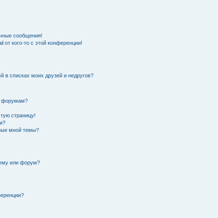
чные сообщения!
l от кого-то с этой конференции!
й в списках моих друзей и недругов?
и форумам?
стую страницу!
и?
нные мной темы?
тему или форум?
ференции?