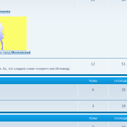
20
94
лешова
а город
Московский
12
51
 Ах, это сладкое слово «секрет» или Исповедь
ТЕМЫ
СООБЩЕ
6
35
3
18
ТЕМЫ
СООБЩЕ