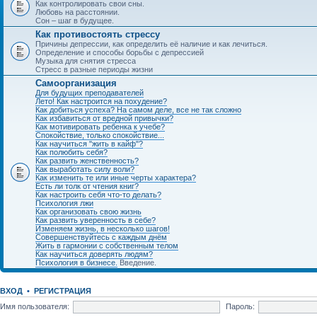
Как контролировать свои сны.
Любовь на расстоянии.
Сон – шаг в будущее.
Как противостоять стрессу
Причины депрессии, как определить её наличие и как лечиться.
Определение и способы борьбы с депрессией
Музыка для снятия стресса
Стресс в разные периоды жизни
Самоорганизация
Для будущих преподавателей
Лето! Как настроится на похудение?
Как добиться успеха? На самом деле, все не так сложно
Как избавиться от вредной привычки?
Как мотивировать ребенка к учебе?
Спокойствие, только спокойствие...
Как научиться "жить в кайф"?
Как полюбить себя?
Как развить женственность?
Как выработать силу воли?
Как изменить те или иные черты характера?
Есть ли толк от чтения книг?
Как настроить себя что-то делать?
Психология лжи
Как организовать свою жизнь
Как развить уверенность в себе?
Изменяем жизнь, в несколько шагов!
Совершенствуйтесь с каждым днём
Жить в гармонии с собственным телом
Как научиться доверять людям?
Психология в бизнесе.
Введение.
ВХОД
•
РЕГИСТРАЦИЯ
Имя пользователя:
Пароль: