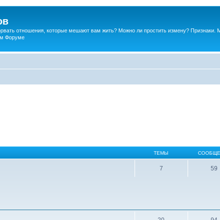
ов
порвать отношения, которые мешают вам жить? Можно ли простить измену? Признаки. 
ком Форуме
ТЕМЫ
СООБЩЕ
7
59