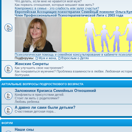
Что делать, если мне не нравится мой муж?
Как порвать отношения, которые мешают вам жить?
Компромисс в семье - это слабость или залог счастья?
Европейская Ассоциация психотерапии Семейный психолог Ольга Ку
Член Профессиональной Психотерапевтической Лиги с 2003 года
Психологическая помощь и семейное консультирование в кабинете психолог
Подфорумы:
Муж и жена
,
Взрослым о Детях
Женские Секреты
Как улучшить свое настроение?
Как понравиться мужчине? Проблема взаимности в любви. Любовная история.
болтушки.
АКТУАЛЬНЫЕ ВОПРОСЫ ПОДРОСТКОВОГО ВОЗРАСТА
Заложники Кризиса Семейных Отношений
Конфликты в присутствии детей.
Стоит ли жить с родителями?
Любовь ребенка
А давно ли сами были детьми?
Счастливая детская пора...
ФОРУМ
Наши сны