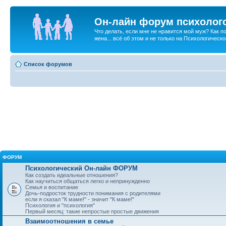
Он-лайн форум психолог
Что делать, если мне не нравится мой муж? Как 
жена... всё об этом и не только на Психологичес
Список форумов
ФОРУМ
Психологический Он-лайн ФОРУМ
Как создать идеальные отношения?
Как научиться общаться легко и непринужденно
Семья и воспитание
Дочь-подросток трудности понимания с родителями
если я сказал "К маме!" - значит "К маме!"
Психология и "психология"
Первый месяц: такие непростые простые движения
Взаимоотношения в семье