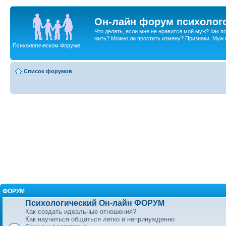
Он-лайн форум психолог
Что делать, если мне не нравится мой муж? Как 
жить? Можно ли простить измену? Признаки. Муж и 
Психологическом Форуме
Список форумов
ФОРУМ
Психологический Он-лайн ФОРУМ
Как создать идеальные отношения?
Как научиться общаться легко и непринужденно