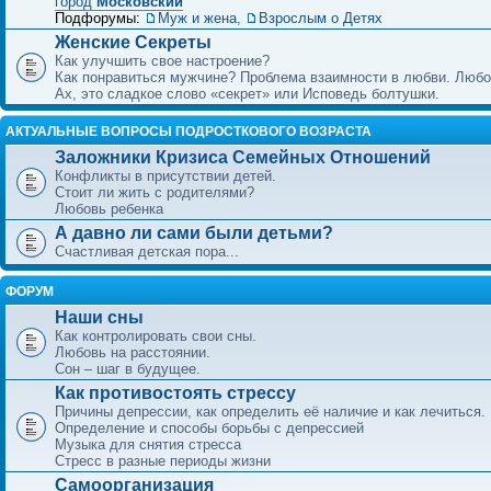
город
Московский
Подфорумы:
Муж и жена
,
Взрослым о Детях
Женские Секреты
Как улучшить свое настроение?
Как понравиться мужчине? Проблема взаимности в любви. Любо
Ах, это сладкое слово «секрет» или Исповедь болтушки.
АКТУАЛЬНЫЕ ВОПРОСЫ ПОДРОСТКОВОГО ВОЗРАСТА
Заложники Кризиса Семейных Отношений
Конфликты в присутствии детей.
Стоит ли жить с родителями?
Любовь ребенка
А давно ли сами были детьми?
Счастливая детская пора...
ФОРУМ
Наши сны
Как контролировать свои сны.
Любовь на расстоянии.
Сон – шаг в будущее.
Как противостоять стрессу
Причины депрессии, как определить её наличие и как лечиться.
Определение и способы борьбы с депрессией
Музыка для снятия стресса
Стресс в разные периоды жизни
Самоорганизация