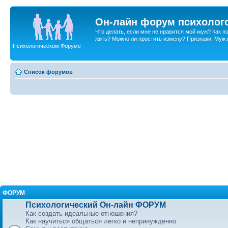
Он-лайн форум психолог
Что делать, если мне не нравится мой муж? Как 
жить? Можно ли простить измену? Признаки. Муж и 
Психологическом Форуме
Список форумов
ФОРУМ
Психологический Он-лайн ФОРУМ
Как создать идеальные отношения?
Как научиться общаться легко и непринужденно