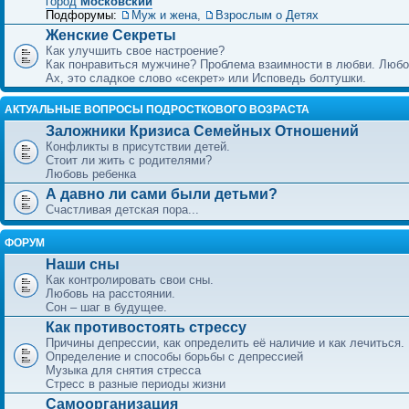
город
Московский
Подфорумы:
Муж и жена
,
Взрослым о Детях
Женские Секреты
Как улучшить свое настроение?
Как понравиться мужчине? Проблема взаимности в любви. Любо
Ах, это сладкое слово «секрет» или Исповедь болтушки.
АКТУАЛЬНЫЕ ВОПРОСЫ ПОДРОСТКОВОГО ВОЗРАСТА
Заложники Кризиса Семейных Отношений
Конфликты в присутствии детей.
Стоит ли жить с родителями?
Любовь ребенка
А давно ли сами были детьми?
Счастливая детская пора...
ФОРУМ
Наши сны
Как контролировать свои сны.
Любовь на расстоянии.
Сон – шаг в будущее.
Как противостоять стрессу
Причины депрессии, как определить её наличие и как лечиться.
Определение и способы борьбы с депрессией
Музыка для снятия стресса
Стресс в разные периоды жизни
Самоорганизация