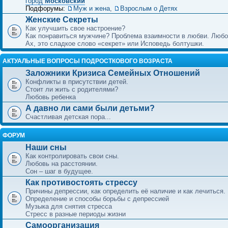
город
Московский
Подфорумы:
Муж и жена
,
Взрослым о Детях
Женские Секреты
Как улучшить свое настроение?
Как понравиться мужчине? Проблема взаимности в любви. Любо
Ах, это сладкое слово «секрет» или Исповедь болтушки.
АКТУАЛЬНЫЕ ВОПРОСЫ ПОДРОСТКОВОГО ВОЗРАСТА
Заложники Кризиса Семейных Отношений
Конфликты в присутствии детей.
Стоит ли жить с родителями?
Любовь ребенка
А давно ли сами были детьми?
Счастливая детская пора...
ФОРУМ
Наши сны
Как контролировать свои сны.
Любовь на расстоянии.
Сон – шаг в будущее.
Как противостоять стрессу
Причины депрессии, как определить её наличие и как лечиться.
Определение и способы борьбы с депрессией
Музыка для снятия стресса
Стресс в разные периоды жизни
Самоорганизация