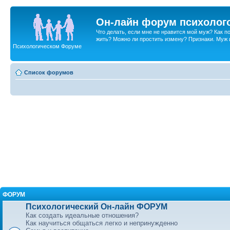
Он-лайн форум психолог
Что делать, если мне не нравится мой муж? Как 
жить? Можно ли простить измену? Признаки. Муж и 
Психологическом Форуме
Список форумов
ФОРУМ
Психологический Он-лайн ФОРУМ
Как создать идеальные отношения?
Как научиться общаться легко и непринужденно