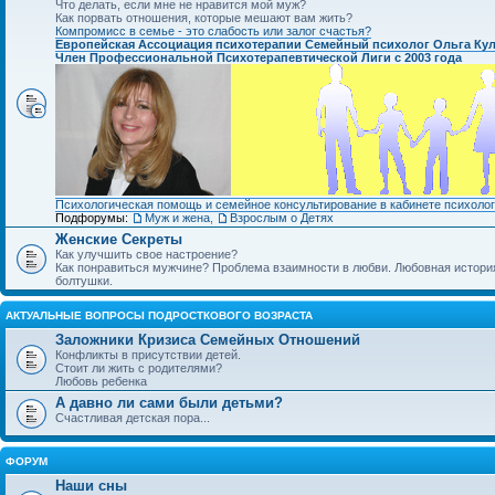
Что делать, если мне не нравится мой муж?
Как порвать отношения, которые мешают вам жить?
Компромисс в семье - это слабость или залог счастья?
Европейская Ассоциация психотерапии Семейный психолог Ольга Ку
Член Профессиональной Психотерапевтической Лиги с 2003 года
Психологическая помощь и семейное консультирование в кабинете психолог
Подфорумы:
Муж и жена
,
Взрослым о Детях
Женские Секреты
Как улучшить свое настроение?
Как понравиться мужчине? Проблема взаимности в любви. Любовная история.
болтушки.
АКТУАЛЬНЫЕ ВОПРОСЫ ПОДРОСТКОВОГО ВОЗРАСТА
Заложники Кризиса Семейных Отношений
Конфликты в присутствии детей.
Стоит ли жить с родителями?
Любовь ребенка
А давно ли сами были детьми?
Счастливая детская пора...
ФОРУМ
Наши сны