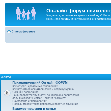
Он-лайн форум психолог
Что делать, если мне не нравится мой муж? Как 
жена... всё об этом и не только на Психологичес
Список форумов
ФОРУМ
Психологический Он-лайн ФОРУМ
Как создать идеальные отношения?
Как научиться общаться легко и непринужденно
Семья и воспитание
Дочь-подросток трудности понимания с родителями
если я сказал "К маме!" - значит "К маме!"
Психология и "психология"
Первый месяц: такие непростые простые движения
Взаимоотношения в семье