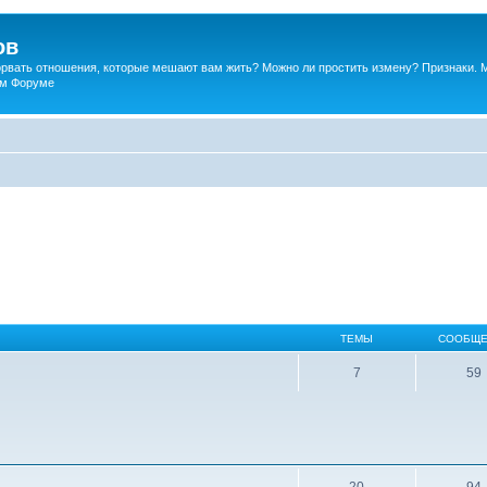
ов
порвать отношения, которые мешают вам жить? Можно ли простить измену? Признаки. 
ком Форуме
ТЕМЫ
СООБЩЕ
7
59