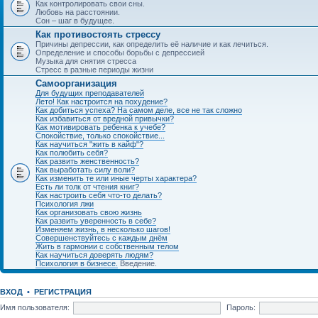
Как контролировать свои сны.
Любовь на расстоянии.
Сон – шаг в будущее.
Как противостоять стрессу
Причины депрессии, как определить её наличие и как лечиться.
Определение и способы борьбы с депрессией
Музыка для снятия стресса
Стресс в разные периоды жизни
Самоорганизация
Для будущих преподавателей
Лето! Как настроится на похудение?
Как добиться успеха? На самом деле, все не так сложно
Как избавиться от вредной привычки?
Как мотивировать ребенка к учебе?
Спокойствие, только спокойствие...
Как научиться "жить в кайф"?
Как полюбить себя?
Как развить женственность?
Как выработать силу воли?
Как изменить те или иные черты характера?
Есть ли толк от чтения книг?
Как настроить себя что-то делать?
Психология лжи
Как организовать свою жизнь
Как развить уверенность в себе?
Изменяем жизнь, в несколько шагов!
Совершенствуйтесь с каждым днём
Жить в гармонии с собственным телом
Как научиться доверять людям?
Психология в бизнесе.
Введение.
ВХОД
•
РЕГИСТРАЦИЯ
Имя пользователя:
Пароль: