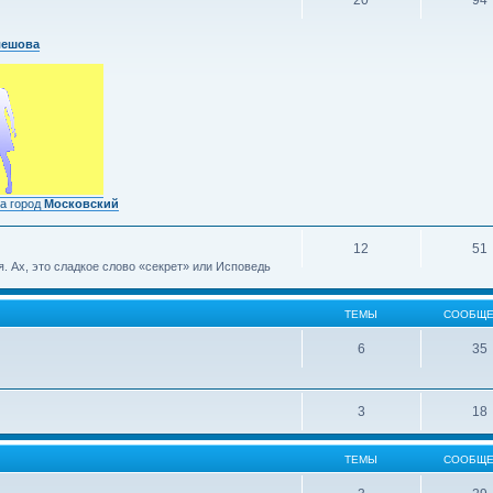
20
94
лешова
а город
Московский
12
51
 Ах, это сладкое слово «секрет» или Исповедь
ТЕМЫ
СООБЩЕ
6
35
3
18
ТЕМЫ
СООБЩЕ