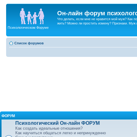
Он-лайн форум психолог
Что делать, если мне не нравится мой муж? Как 
жить? Можно ли простить измену? Признаки. Муж и 
Психологическом Форуме
Список форумов
ФОРУМ
Психологический Он-лайн ФОРУМ
Как создать идеальные отношения?
Как научиться общаться легко и непринужденно