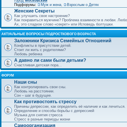
город
Московский
Подфорумы:
Муж и жена
,
Взрослым о Детях
Женские Секреты
Как улучшить свое настроение?
Как понравиться мужчине? Проблема взаимности в любви. Любо
Ах, это сладкое слово «секрет» или Исповедь болтушки.
АКТУАЛЬНЫЕ ВОПРОСЫ ПОДРОСТКОВОГО ВОЗРАСТА
Заложники Кризиса Семейных Отношений
Конфликты в присутствии детей.
Стоит ли жить с родителями?
Любовь ребенка
А давно ли сами были детьми?
Счастливая детская пора...
ФОРУМ
Наши сны
Как контролировать свои сны.
Любовь на расстоянии.
Сон – шаг в будущее.
Как противостоять стрессу
Причины депрессии, как определить её наличие и как лечиться.
Определение и способы борьбы с депрессией
Музыка для снятия стресса
Стресс в разные периоды жизни
Самоорганизация