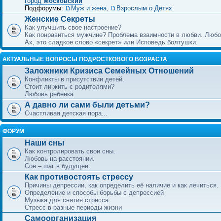
город
Московский
Подфорумы:
Муж и жена
,
Взрослым о Детях
Женские Секреты
Как улучшить свое настроение?
Как понравиться мужчине? Проблема взаимности в любви. Любо
Ах, это сладкое слово «секрет» или Исповедь болтушки.
АКТУАЛЬНЫЕ ВОПРОСЫ ПОДРОСТКОВОГО ВОЗРАСТА
Заложники Кризиса Семейных Отношений
Конфликты в присутствии детей.
Стоит ли жить с родителями?
Любовь ребенка
А давно ли сами были детьми?
Счастливая детская пора...
ФОРУМ
Наши сны
Как контролировать свои сны.
Любовь на расстоянии.
Сон – шаг в будущее.
Как противостоять стрессу
Причины депрессии, как определить её наличие и как лечиться.
Определение и способы борьбы с депрессией
Музыка для снятия стресса
Стресс в разные периоды жизни
Самоорганизация