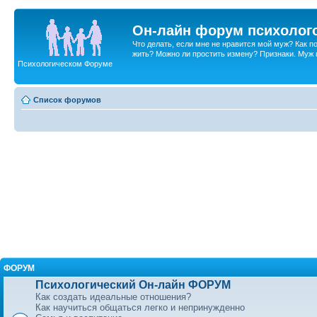
Он-лайн форум психолог
Что делать, если мне не нравится мой муж? Как 
жить? Можно ли простить измену? Признаки. Муж и 
Психологическом Форуме
Список форумов
ФОРУМ
Психологический Он-лайн ФОРУМ
Как создать идеальные отношения?
Как научиться общаться легко и непринужденно