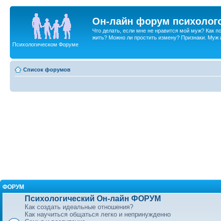
Он-лайн форум психолог
Что делать, если мне не нравится мой муж? Как 
жить? Можно ли простить измену? Признаки. Муж и 
Психологическом Форуме
Список форумов
ФОРУМ
Психологический Он-лайн ФОРУМ
Как создать идеальные отношения?
Как научиться общаться легко и непринужденно