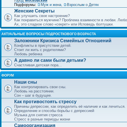
город
Московский
Подфорумы:
Муж и жена
,
Взрослым о Детях
Женские Секреты
Как улучшить свое настроение?
Как понравиться мужчине? Проблема взаимности в любви. Любо
Ах, это сладкое слово «секрет» или Исповедь болтушки.
АКТУАЛЬНЫЕ ВОПРОСЫ ПОДРОСТКОВОГО ВОЗРАСТА
Заложники Кризиса Семейных Отношений
Конфликты в присутствии детей.
Стоит ли жить с родителями?
Любовь ребенка
А давно ли сами были детьми?
Счастливая детская пора...
ФОРУМ
Наши сны
Как контролировать свои сны.
Любовь на расстоянии.
Сон – шаг в будущее.
Как противостоять стрессу
Причины депрессии, как определить её наличие и как лечиться.
Определение и способы борьбы с депрессией
Музыка для снятия стресса
Стресс в разные периоды жизни
Самоорганизация