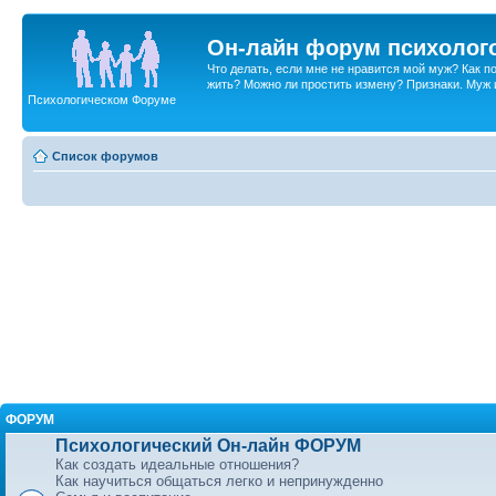
Он-лайн форум психолог
Что делать, если мне не нравится мой муж? Как 
жить? Можно ли простить измену? Признаки. Муж и 
Психологическом Форуме
Список форумов
ФОРУМ
Психологический Он-лайн ФОРУМ
Как создать идеальные отношения?
Как научиться общаться легко и непринужденно