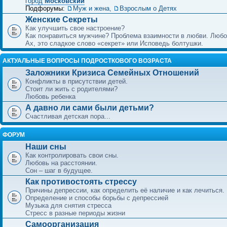
город
Московский
Подфорумы:
Муж и жена
,
Взрослым о Детях
Женские Секреты
Как улучшить свое настроение?
Как понравиться мужчине? Проблема взаимности в любви. Любо
Ах, это сладкое слово «секрет» или Исповедь болтушки.
АКТУАЛЬНЫЕ ВОПРОСЫ ПОДРОСТКОВОГО ВОЗРАСТА
Заложники Кризиса Семейных Отношений
Конфликты в присутствии детей.
Стоит ли жить с родителями?
Любовь ребенка
А давно ли сами были детьми?
Счастливая детская пора...
ФОРУМ
Наши сны
Как контролировать свои сны.
Любовь на расстоянии.
Сон – шаг в будущее.
Как противостоять стрессу
Причины депрессии, как определить её наличие и как лечиться.
Определение и способы борьбы с депрессией
Музыка для снятия стресса
Стресс в разные периоды жизни
Самоорганизация