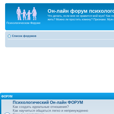
Он-лайн форум психолог
Что делать, если мне не нравится мой муж? Как 
жить? Можно ли простить измену? Признаки. Муж и 
Психологическом Форуме
Список форумов
ФОРУМ
Психологический Он-лайн ФОРУМ
Как создать идеальные отношения?
Как научиться общаться легко и непринужденно