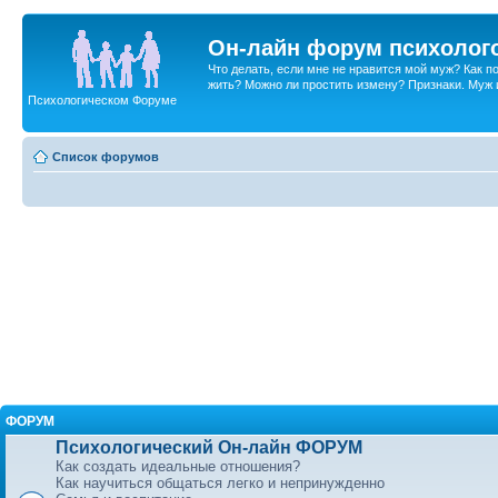
Он-лайн форум психолог
Что делать, если мне не нравится мой муж? Как 
жить? Можно ли простить измену? Признаки. Муж и 
Психологическом Форуме
Список форумов
ФОРУМ
Психологический Он-лайн ФОРУМ
Как создать идеальные отношения?
Как научиться общаться легко и непринужденно