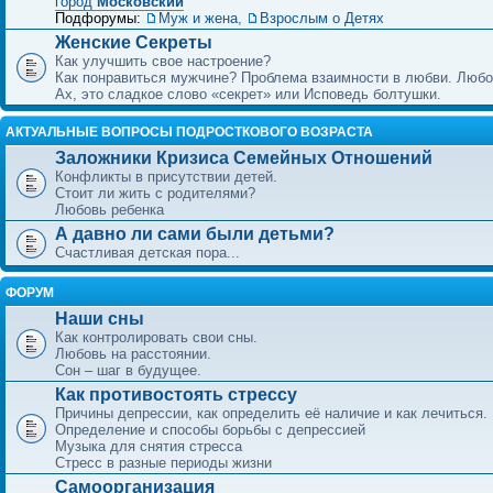
город
Московский
Подфорумы:
Муж и жена
,
Взрослым о Детях
Женские Секреты
Как улучшить свое настроение?
Как понравиться мужчине? Проблема взаимности в любви. Любо
Ах, это сладкое слово «секрет» или Исповедь болтушки.
АКТУАЛЬНЫЕ ВОПРОСЫ ПОДРОСТКОВОГО ВОЗРАСТА
Заложники Кризиса Семейных Отношений
Конфликты в присутствии детей.
Стоит ли жить с родителями?
Любовь ребенка
А давно ли сами были детьми?
Счастливая детская пора...
ФОРУМ
Наши сны
Как контролировать свои сны.
Любовь на расстоянии.
Сон – шаг в будущее.
Как противостоять стрессу
Причины депрессии, как определить её наличие и как лечиться.
Определение и способы борьбы с депрессией
Музыка для снятия стресса
Стресс в разные периоды жизни
Самоорганизация