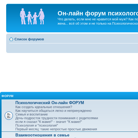
Он-лайн форум психолог
Что делать, если мне не нравится мой муж? Как 
жена... всё об этом и не только на Психологичес
Список форумов
ФОРУМ
Психологический Он-лайн ФОРУМ
Как создать идеальные отношения?
Как научиться общаться легко и непринужденно
Семья и воспитание
Дочь-подросток трудности понимания с родителями
если я сказал "К маме!" - значит "К маме!"
Психология и "психология"
Первый месяц: такие непростые простые движения
Взаимоотношения в семье