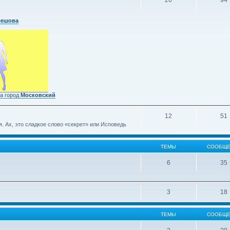
20
94
лешова
а город
Московский
12
51
 Ах, это сладкое слово «секрет» или Исповедь
ТЕМЫ
СООБЩЕ
6
35
3
18
ТЕМЫ
СООБЩЕ