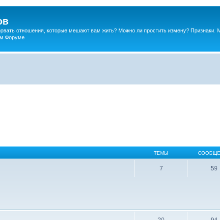
ов
порвать отношения, которые мешают вам жить? Можно ли простить измену? Признаки. 
ком Форуме
ТЕМЫ
СООБЩЕ
7
59