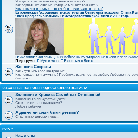
Что делать, если мне не нравится мой муж?
Как порвать отношения, которые мешают вам жить?
Компромисс в семье - это слабость или залог счастья?
Европейская Ассоциация психотерапии Семейный психолог Ольга Ку
Член Профессиональной Психотерапевтической Лиги с 2003 года
Психологическая помощь и семейное консультирование в кабинете психолог
Подфорумы:
Муж и жена
,
Взрослым о Детях
Женские Секреты
Как улучшить свое настроение?
Как понравиться мужчине? Проблема взаимности в любви. Любовная история.
болтушки.
АКТУАЛЬНЫЕ ВОПРОСЫ ПОДРОСТКОВОГО ВОЗРАСТА
Заложники Кризиса Семейных Отношений
Конфликты в присутствии детей.
Стоит ли жить с родителями?
Любовь ребенка
А давно ли сами были детьми?
Счастливая детская пора...
ФОРУМ
Наши сны