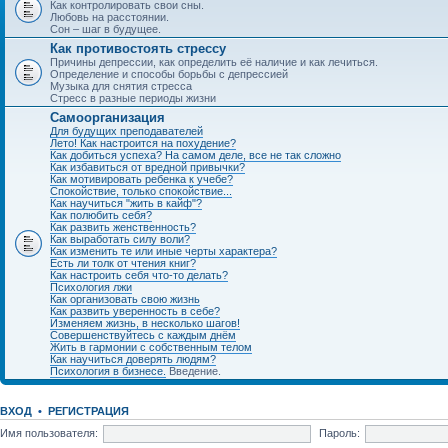
Как контролировать свои сны.
Любовь на расстоянии.
Сон – шаг в будущее.
Как противостоять стрессу
Причины депрессии, как определить её наличие и как лечиться.
Определение и способы борьбы с депрессией
Музыка для снятия стресса
Стресс в разные периоды жизни
Самоорганизация
Для будущих преподавателей
Лето! Как настроится на похудение?
Как добиться успеха? На самом деле, все не так сложно
Как избавиться от вредной привычки?
Как мотивировать ребенка к учебе?
Спокойствие, только спокойствие...
Как научиться "жить в кайф"?
Как полюбить себя?
Как развить женственность?
Как выработать силу воли?
Как изменить те или иные черты характера?
Есть ли толк от чтения книг?
Как настроить себя что-то делать?
Психология лжи
Как организовать свою жизнь
Как развить уверенность в себе?
Изменяем жизнь, в несколько шагов!
Совершенствуйтесь с каждым днём
Жить в гармонии с собственным телом
Как научиться доверять людям?
Психология в бизнесе.
Введение.
ВХОД
•
РЕГИСТРАЦИЯ
Имя пользователя:
Пароль: