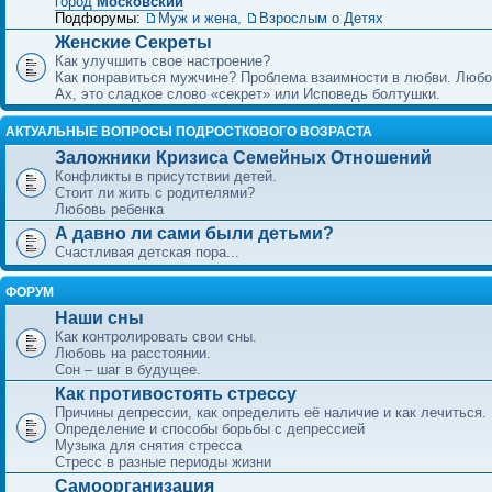
город
Московский
Подфорумы:
Муж и жена
,
Взрослым о Детях
Женские Секреты
Как улучшить свое настроение?
Как понравиться мужчине? Проблема взаимности в любви. Любо
Ах, это сладкое слово «секрет» или Исповедь болтушки.
АКТУАЛЬНЫЕ ВОПРОСЫ ПОДРОСТКОВОГО ВОЗРАСТА
Заложники Кризиса Семейных Отношений
Конфликты в присутствии детей.
Стоит ли жить с родителями?
Любовь ребенка
А давно ли сами были детьми?
Счастливая детская пора...
ФОРУМ
Наши сны
Как контролировать свои сны.
Любовь на расстоянии.
Сон – шаг в будущее.
Как противостоять стрессу
Причины депрессии, как определить её наличие и как лечиться.
Определение и способы борьбы с депрессией
Музыка для снятия стресса
Стресс в разные периоды жизни
Самоорганизация