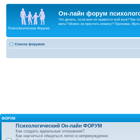
Он-лайн форум психолог
Что делать, если мне не нравится мой муж? Как 
жить? Можно ли простить измену? Признаки. Муж и 
Психологическом Форуме
Список форумов
ФОРУМ
Психологический Он-лайн ФОРУМ
Как создать идеальные отношения?
Как научиться общаться легко и непринужденно